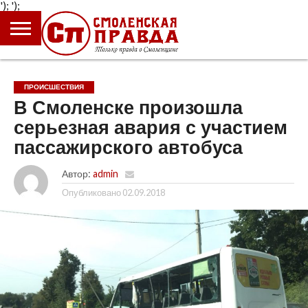
');
');
ГЛАВНАЯ
НОВОСТИ
ПРОИСШЕСТВИЯ
ПОЛИТИКА
КУЛЬТУРА
ЭКОНОМИКА
ОБЩЕСТВО
БЛОГИ
ПРОИСШЕСТВИЯ
В Смоленске произошла
серьезная авария с участием
пассажирского автобуса
Автор:
admin
Опубликовано
02.09.2018