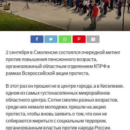
SHARE
TWEET
SHARE
SHARE
EMAIL
2 сентября в Смоленске состоялся очередной митинг
против повышения пенсионного возраста,
организованный областным отделением КПРФ в
рамках Всероссийской акции протеста.
В этот раз он прошел не в центре города, а в Киселевке,
одном из самых густонаселенных микрорайонов
областного центра. Сотни смолян разных возрастов,
среди них немало молодежи, пришли на акцию
протеста, чтобы вновь заявить о том, что они не
собираются мириться с социальным террором,
организованным властью против народа России.