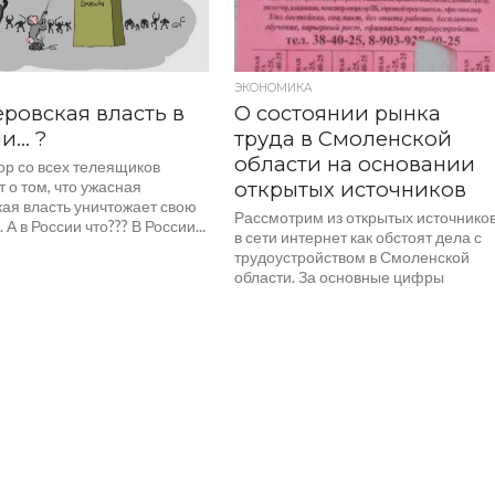
ЭКОНОМИКА
ровская власть в
О состоянии рынка
и… ?
труда в Смоленской
области на основании
ор со всех телеящиков
 о том, что ужасная
открытых источников
кая власть уничтожает свою
Рассмотрим из открытых источнико
 А в России что??? В России...
в сети интернет как обстоят дела с
трудоустройством в Смоленской
области. За основные цифры
возьмем данные из популярных...