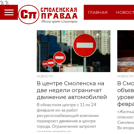
');
');
ГЛАВНАЯ
НОВОС
1.6K
НОВОСТИ
НОВОСТИ
В центре Смоленска на
В Смо
две недели ограничат
объяв
движение автомобилей
урове
февр
В областном центре с 11 по 24
февраля из-за работ
«Желтый
ресурсоснабжающей компании
опаснос
перекроют движение в центре
Смоленс
города. Ограничение затронет
Во вторн
участок дороги от...
ожидаютс