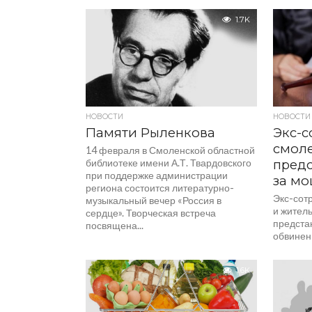
1.7K
НОВОСТИ
НОВОСТИ
Памяти Рыленкова
Экс-с
смол
14 февраля в Смоленской областной
библиотеке имени А.Т. Твардовского
предс
при поддержке администрации
за м
региона состоится литературно-
Экс-сот
музыкальный вечер «Россия в
и жител
сердце». Творческая встреча
предста
посвящена...
обвинен
мошенни
предвар
1.6K
использ
положени