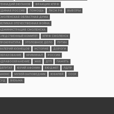
ГЕННАДИЙ ЗЮГАНОВ
ФРАКЦИЯ КПРФ
ЕДИНАЯ РОССИЯ
ПОМОЩЬ
ЛКСМ РФ
ВЫБОРЫ
СМОЛЕНСКАЯ ОБЛАСТНАЯ ДУМА
ВЕЛИКАЯ ОТЕЧЕСТВЕННАЯ ВОЙНА
АДМИНИСТРАЦИЯ СМОЛЕНСКА
СЛЕДСТВЕННЫЙ КОМИТЕТ
КПРФ СМОЛЕНСК
ПРОКУРАТУРА
УГОЛОВНОЕ ДЕЛО
ПУТИН
ВАЛЕРИЙ КУЗНЕЦОВ
ИСТОРИЯ
ДОРОГИ
ОБРАЗОВАНИЕ
КРИМИНАЛ
РОССИЯ
ЗДРАВООХРАНЕНИЕ
ЖКХ
ДТП
ПАМЯТЬ
ДЕПУТАТ
ЮРИЙ АФОНИН
БЮДЖЕТ
ЛДПР
АНОНС
МУЗЕЙ-ЗАПОВЕДНИК
ЮБИЛЕЙ
СССР
СУД
ВЯЗЬМА