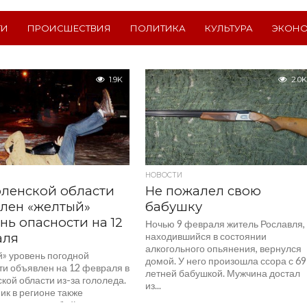
ТИ
ПРОИСШЕСТВИЯ
ПОЛИТИКА
КУЛЬТУРА
ЭКОН
1.9K
2.0K
НОВОСТИ
ленской области
Не пожалел свою
лен «желтый»
бабушку
нь опасности на 12
Ночью 9 февраля житель Рославля,
аля
находившийся в состоянии
алкогольного опьянения, вернулся
» уровень погодной
домой. У него произошла ссора с 69
ти объявлен на 12 февраля в
летней бабушкой. Мужчина достал
кой области из-за гололеда.
из...
ик в регионе также
я снег и слабый...