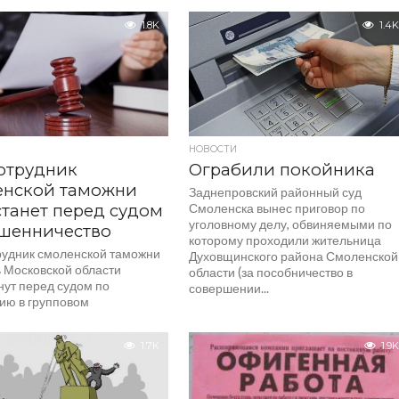
1.8K
1.4K
НОВОСТИ
отрудник
Ограбили покойника
енской таможни
Заднепровский районный суд
танет перед судом
Смоленска вынес приговор по
уголовному делу, обвиняемыми по
ошенничество
которому проходили жительница
рудник смоленской таможни
Духовщинского района Смоленской
ь Московской области
области (за пособничество в
нут перед судом по
совершении...
ию в групповом
честве по
ительному сговору с
1.7K
1.9K
ованием служебного
я....