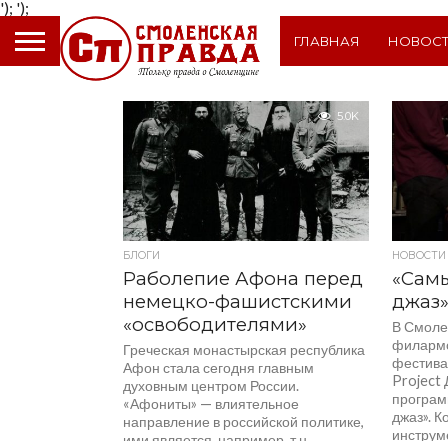
');
');
ГЛАВНАЯ
НОВОС
5.0K
БЛОГИ
НОВОСТИ
Раболепие Афона перед
«Сам
немецко-фашистскими
джаз
«освободителями»
В Смоле
филармо
Греческая монастырская республика
фестива
Афон стала сегодня главным
Project
духовным центром России.
програм
«Афониты» — влиятельное
джаз». К
направление в российской политике,
инструм
ими является, например, т.н.