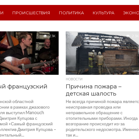
ТИ
ПРОИСШЕСТВИЯ
ПОЛИТИКА
КУЛЬТУРА
ЭКОН
2.1K
2.3K
НОВОСТИ
ый французский
Причина пожара –
»
детская шалость
нской областной
Не всегда причиной пожара являет
нии в рамках джазового
неисправная проводка или
ля выступил Manouch
неправильное обращение с
 Дмитрия Купцова с
отопительными приборами. Иногда
мой «Самый французский
возгорание происходит из-за
оллектив Дмитрия Купцова –
родительского недосмотра. Именно
ентальный...
так и...