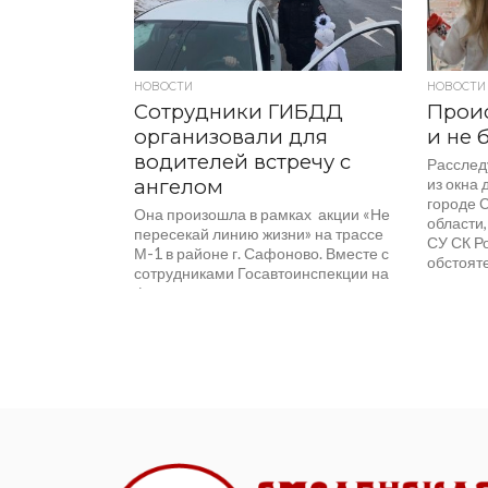
НОВОСТИ
НОВОСТИ
Сотрудники ГИБДД
Прои
организовали для
и не 
водителей встречу с
Расслед
ангелом
из окна 
городе 
Она произошла в рамках акции «Не
области
пересекай линию жизни» на трассе
СУ СК Р
М-1 в районе г. Сафоново. Вместе с
обстояте
сотрудниками Госавтоинспекции на
федеральную...