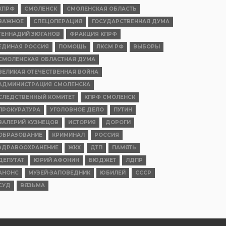
КПРФ
СМОЛЕНСК
СМОЛЕНСКАЯ ОБЛАСТЬ
ВАЖНОЕ
СПЕЦОПЕРАЦИЯ
ГОСУДАРСТВЕННАЯ ДУМА
ГЕННАДИЙ ЗЮГАНОВ
ФРАКЦИЯ КПРФ
ЕДИНАЯ РОССИЯ
ПОМОЩЬ
ЛКСМ РФ
ВЫБОРЫ
СМОЛЕНСКАЯ ОБЛАСТНАЯ ДУМА
ВЕЛИКАЯ ОТЕЧЕСТВЕННАЯ ВОЙНА
АДМИНИСТРАЦИЯ СМОЛЕНСКА
СЛЕДСТВЕННЫЙ КОМИТЕТ
КПРФ СМОЛЕНСК
ПРОКУРАТУРА
УГОЛОВНОЕ ДЕЛО
ПУТИН
ВАЛЕРИЙ КУЗНЕЦОВ
ИСТОРИЯ
ДОРОГИ
ОБРАЗОВАНИЕ
КРИМИНАЛ
РОССИЯ
ЗДРАВООХРАНЕНИЕ
ЖКХ
ДТП
ПАМЯТЬ
ДЕПУТАТ
ЮРИЙ АФОНИН
БЮДЖЕТ
ЛДПР
АНОНС
МУЗЕЙ-ЗАПОВЕДНИК
ЮБИЛЕЙ
СССР
СУД
ВЯЗЬМА