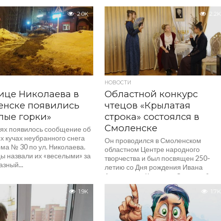
2.0K
2.2K
НОВОСТИ
ице Николаева в
Областной конкурс
енске появились
чтецов «Крылатая
лые горки»
строка» состоялся в
Смоленске
тях появилось сообщение об
х кучах неубранного снега
Он проводился в Смоленском
ма № 30 по ул. Николаева.
областном Центре народного
ы назвали их «веселыми» за
творчества и был посвящен 250-
зный...
летию со Дня рождения Ивана
Андреевича Крылова. Свою любовь 
произведениям...
1.9K
1.7K