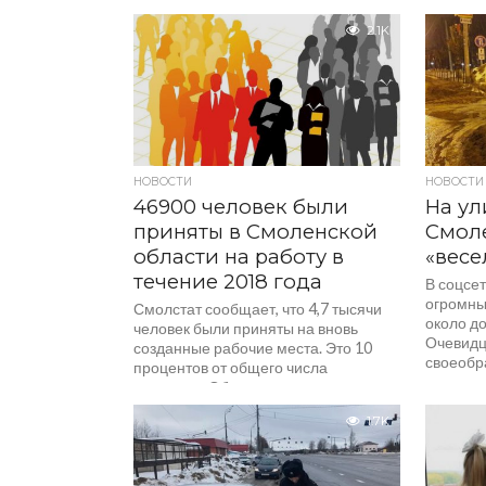
«питерская...
2.1K
НОВОСТИ
НОВОСТИ
46900 человек были
На ул
приняты в Смоленской
Смол
области на работу в
«весе
течение 2018 года
В соцсе
огромны
Смолстат сообщает, что 4,7 тысячи
около до
человек были приняты на вновь
Очевидц
созданные рабочие места. Это 10
своеобра
процентов от общего числа
принятых. Общее списочное...
1.7K