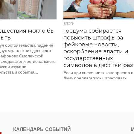
БЛОГИ
сшествия могло бы
Госдума собирается
быть
повысить штрафы за
фейковые новости,
уя обстоятельства падения
двух малолетних девочек в
оскорбление власти и
Сафоново Смоленской
государственных
, следователи регионального
символов в десятки раз
оссии изучили
льства и события,...
Если при внесении законопроекта в
Думу предлагалось штрафовать
виновных на 3-5 тысяч рублей, то
теперь суммы выросли до сотни
тысяч рублей. Соответствующее...
КАЛЕНДАРЬ СОБЫТИЙ
М