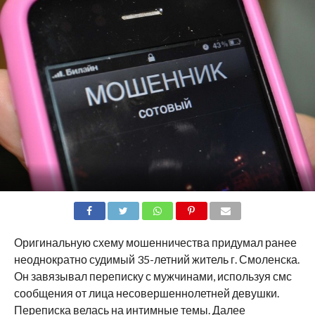
SHARE
TWEET
SHARE
SHARE
EMAIL
Оригинальную схему мошенничества придумал ранее
неоднократно судимый 35-летний житель г. Смоленска.
Он завязывал переписку с мужчинами, используя смс
сообщения от лица несовершеннолетней девушки.
Переписка велась на интимные темы. Далее