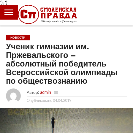
');
');
ГЛАВНАЯ
НОВОСТИ
ПРОИСШЕСТВИЯ
ПОЛИТИКА
КУЛЬТУРА
ЭКОНОМИКА
ОБЩЕСТВО
БЛОГИ
НОВОСТИ
Ученик гимназии им.
Пржевальского –
абсолютный победитель
Всероссийской олимпиады
по обществознанию
Автор:
admin
Опубликовано
04.04.2019