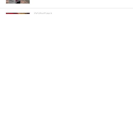
ПОЛИТИКА
К ГРАЖДАНАМ СТРАНЫ! Обращение
Председателя ЦК КПРФ
Опубликовано
30.07.2026
КУЛЬТУРА
Из «Шуфлядки писателя»
Опубликовано
29.07.2026
НОВОСТИ
Прокуратура добилась восстановления
прав граждан на качественное
водоснабжение
Опубликовано
29.07.2026