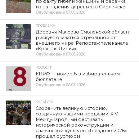
САФОНОВСКИЙ РАЙОН
SHARE
TWEET
SHARE
SHARE
EMAIL
СМОТРИТЕ ТАКЖЕ
По мерам прокуратуры
восстановлены права жителей
Смоленска в сфере обращения с ТКО
За подмену штрихкода на товаре
назначен уголовный штраф
В Смоленской области
Россельхознадзором выявлены
захламленные
сельскохозяйственные земли