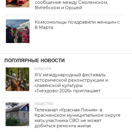
сообщение между Смоленском,
Витебском и Оршей
Комсомольцы поздравили женщин с
8 Марта
дата: 22.05.2019
НОВОСТИ
Жители д. Бараново живут
целую неделю в квартирах с
мусором
Автор:
admin
Опубликовано
22.05.2019