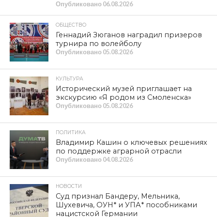
Ну что, деньги выделены, а проглотить их пока не
удаётся
В Смоленске бешеные мыши нападают на детей
ПОПУЛЯРНЫЕ НОВОСТИ
КУЛЬТУРА
XIV международный фестиваль
исторической реконструкции и
славянской культуры
«Гнёздово-2026» приглашает
ОБЩЕСТВО
Телеканал «Красная Линия»: в
Краснинском муниципальном округе
мать участника СВО не может
добиться ремонта жилья
ОБЩЕСТВО
ПРАЗДНИК ДУШИ И УРОЖАЯ.
Степан Емельянов о Дне огурца в
Демидове