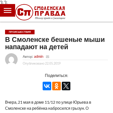
');
');
ГЛАВНАЯ
НОВОСТИ
ПРОИСШЕСТВИЯ
ПОЛИТИКА
КУЛЬТУРА
ЭКОНОМИКА
ОБЩЕСТВО
БЛОГИ
ПРОИСШЕСТВИЯ
В Смоленске бешеные мыши
нападают на детей
Автор:
admin
Опубликовано
22.05.2019
Поделиться:
Вчера, 21 мая в доме 11/12 по улице Юрьева в
Смоленске на ребёнка набросился грызун. О