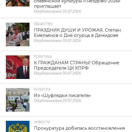
Опубликовано
05.08.2026
КУЛЬТУРА
Исторический музей приглашает на
экскурсию «Я родом из Смоленска»
Опубликовано
05.08.2026
ПОЛИТИКА
Владимир Кашин о ключевых решениях
по поддержке аграрной отрасли
Опубликовано
04.08.2026
НОВОСТИ
Суд признал Бандеру, Мельника,
Шухевича, ОУН* и УПА* пособниками
нацистской Германии
Опубликовано
04.08.2026
ВЛАСТЬ
Коекакеры на новых скоростях
Опубликовано
04.08.2026