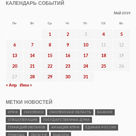
3,5 года колонии строгого режима
Опубликовано
01.08.2026
ИНТЕРНЕТ И СМИ
Подписывайтесь на канал «Смоленской
правды» в мессенджере МАХ
Опубликовано
31.07.2026
ОБЩЕСТВО
В КПРФ предложили проводить
выборы одним днем
Опубликовано
31.07.2026
КУЛЬТУРА
XIV международный фестиваль
исторической реконструкции и
славянской культуры «Гнёздово-2026»
приглашает
Опубликовано
31.07.2026
ОБЩЕСТВО
ПРАЗДНИК ДУШИ И УРОЖАЯ. Степан