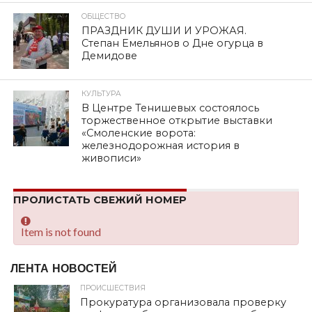
SHARE
TWEET
SHARE
SHARE
EMAIL
В деревне Бараново Сафоновского района мусор
вывозится раз в неделю, по субботам. В частных домах,
мусор складируют во дворе, а как быть в квартирах? За
вывоз мусора цена поднялась, и не на копейки.
Неужели нельзя поставить контейнеры..
Народ чего вы молчите? Нравиться с тухляком в
квартирах целую неделю жить? Хорошо у кого
есть личный транспорт,могут вывезти..а у кого
нет,что делать? Всю неделю копить мусор в
квартирах?
– жалуется анонимный подписчик группы
НЕТИПИЧНЫЙ ЧЕРНЫЙ СПИСОК САФОНОВО —
ДОРОГОБУЖ
–
А скоро лето… жара… это же
антисанитария полнейшая..Мусор кидают в
ближайшие кусты… Я не хочу так поступать… я
люблю свою землю?
МЕТКИ
БАРАНОВО
,
МУСОР
,
МУСОРНАЯ РЕФОРМА
,