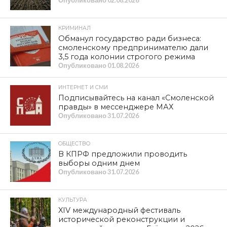
Деревня Малеево Смоленской области
рискует оказаться отрезанной от
внешнего мира. Репортаж телеканала
«Красная Линия»
Опубликовано
07.08.2026
НОВОСТИ
КПРФ — номер 8 в избирательном
бюллетене
Опубликовано
06.08.2026
КУЛЬТУРА
Сохранить великую историю,
созданную нашими предками. XIV
Международный фестиваль
исторической реконструкции и
славянской культуры «Гнёздово-2026»
прошел с успехом
Опубликовано
06.08.2026
ОБЩЕСТВО
Геннадий Зюганов наградил призеров
турнира по волейболу