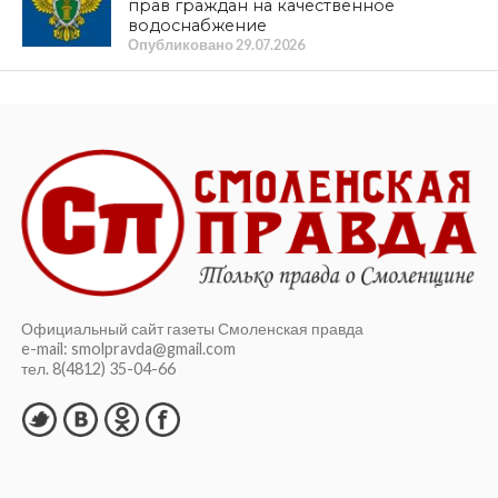
ОБЩЕСТВО
В прокуратуре Смоленской области
подведены итоги работы за первое
полугодие 2026 года
Опубликовано
03.08.2026
ОБЩЕСТВО
Навечно в памяти народной
Опубликовано
03.08.2026
ПОЛИТИКА
Не спасет пиар-отдел, если нет
реальных дел
Опубликовано
02.08.2026
КРИМИНАЛ
Обманул государство ради бизнеса:
смоленскому предпринимателю дали