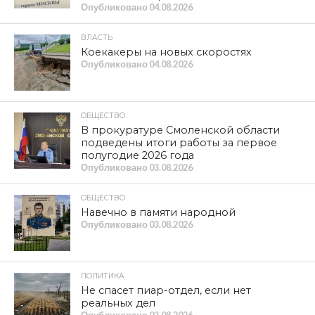
КУЛЬТУРА
В Центре Тенишевых состоялось
торжественное открытие выставки
«Смоленские ворота:
железнодорожная история в
живописи»
ПРОЛИСТАТЬ СВЕЖИЙ НОМЕР
Item is not found
ЛЕНТА НОВОСТЕЙ
ПРОИСШЕСТВИЯ
Прокуратура организовала проверку
по факту гибели женщины и ребенка
из-за падения деревьев в Смоленске
Опубликовано
07.08.2026
ПРОБЛЕМА