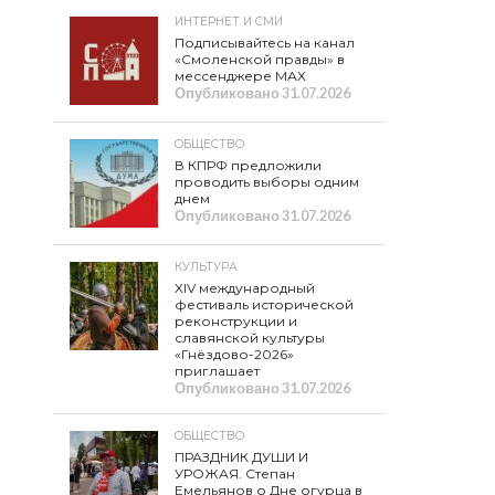
ИНТЕРНЕТ И СМИ
Подписывайтесь на канал
«Смоленской правды» в
мессенджере МАХ
Опубликовано
31.07.2026
ОБЩЕСТВО
В КПРФ предложили
проводить выборы одним
днем
Опубликовано
31.07.2026
КУЛЬТУРА
XIV международный
фестиваль исторической
реконструкции и
славянской культуры
«Гнёздово-2026»
приглашает
Опубликовано
31.07.2026
ОБЩЕСТВО
ПРАЗДНИК ДУШИ И
УРОЖАЯ. Степан
Емельянов о Дне огурца в