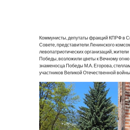
Коммунисты, депутаты фракций КПРФ в С
Совете, представители Ленинского комсом
левопатриотических организаций, жители 
Победы, возложили цветы к Вечному огню
знаменосца Победы М.А. Егорова, стелла
участников Великой Отечественной войны