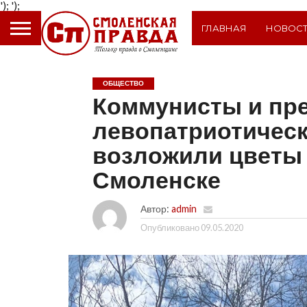
');
');
ГЛАВНАЯ
НОВОС
ОБЩЕСТВО
Коммунисты и пр
левопатриотическ
возложили цветы 
Смоленске
Автор:
admin
Опубликовано
09.05.2020