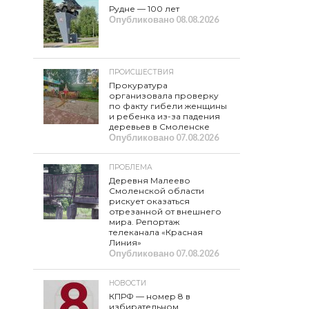
Рудне — 100 лет
Опубликовано
08.08.2026
ПРОИСШЕСТВИЯ
Прокуратура
организовала проверку
по факту гибели женщины
и ребенка из-за падения
деревьев в Смоленске
Опубликовано
07.08.2026
ПРОБЛЕМА
Деревня Малеево
Смоленской области
рискует оказаться
отрезанной от внешнего
мира. Репортаж
телеканала «Красная
Линия»
Опубликовано
07.08.2026
НОВОСТИ
КПРФ — номер 8 в
избирательном