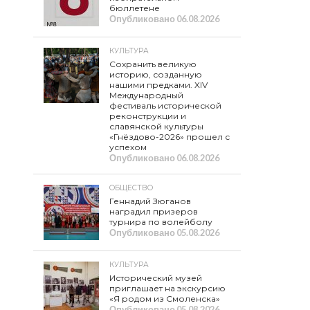
бюллетене
Опубликовано
06.08.2026
КУЛЬТУРА
Сохранить великую
историю, созданную
нашими предками. XIV
Международный
фестиваль исторической
реконструкции и
славянской культуры
«Гнёздово-2026» прошел с
успехом
Опубликовано
06.08.2026
ОБЩЕСТВО
Геннадий Зюганов
наградил призеров
турнира по волейболу
Опубликовано
05.08.2026
КУЛЬТУРА
Исторический музей
приглашает на экскурсию
«Я родом из Смоленска»
Опубликовано
05.08.2026