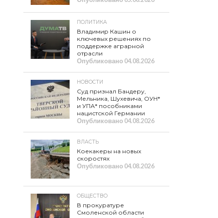
ПОЛИТИКА
Владимир Кашин о
ключевых решениях по
поддержке аграрной
отрасли
Опубликовано
04.08.2026
НОВОСТИ
Суд признал Бандеру,
Мельника, Шухевича, ОУН*
и УПА* пособниками
нацистской Германии
Опубликовано
04.08.2026
ВЛАСТЬ
Коекакеры на новых
скоростях
Опубликовано
04.08.2026
ОБЩЕСТВО
В прокуратуре
Смоленской области