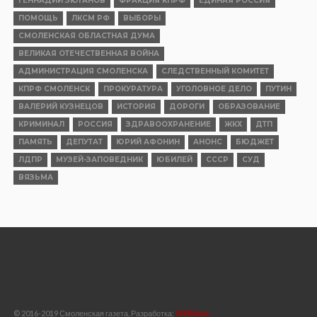
ГЕННАДИЙ ЗЮГАНОВ
ФРАКЦИЯ КПРФ
ЕДИНАЯ РОССИЯ
ПОМОЩЬ
ЛКСМ РФ
ВЫБОРЫ
СМОЛЕНСКАЯ ОБЛАСТНАЯ ДУМА
ВЕЛИКАЯ ОТЕЧЕСТВЕННАЯ ВОЙНА
АДМИНИСТРАЦИЯ СМОЛЕНСКА
СЛЕДСТВЕННЫЙ КОМИТЕТ
КПРФ СМОЛЕНСК
ПРОКУРАТУРА
УГОЛОВНОЕ ДЕЛО
ПУТИН
ВАЛЕРИЙ КУЗНЕЦОВ
ИСТОРИЯ
ДОРОГИ
ОБРАЗОВАНИЕ
КРИМИНАЛ
РОССИЯ
ЗДРАВООХРАНЕНИЕ
ЖКХ
ДТП
ПАМЯТЬ
ДЕПУТАТ
ЮРИЙ АФОНИН
АНОНС
БЮДЖЕТ
ЛДПР
МУЗЕЙ-ЗАПОВЕДНИК
ЮБИЛЕЙ
СССР
СУД
ВЯЗЬМА
© 2016-2019 Смоленская газета, Разработка:
WEBtime.