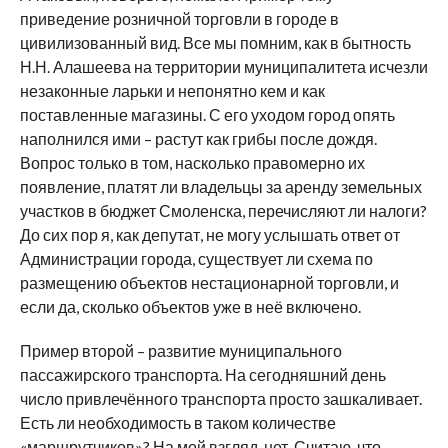
приведение розничной торговли в городе в
цивилизованный вид. Все мы помним, как в бытность
Н.Н. Алашеева на территории муниципалитета исчезли
незаконные ларьки и непонятно кем и как
поставленные магазины. С его уходом город опять
наполнился ими – растут как грибы после дождя.
Вопрос только в том, насколько правомерно их
появление, платят ли владельцы за аренду земельных
участков в бюджет Смоленска, перечисляют ли налоги?
До сих пор я, как депутат, не могу услышать ответ от
Администрации города, существует ли схема по
размещению объектов нестационарной торговли, и
если да, сколько объектов уже в неё включено.
Пример второй – развитие муниципального
пассажирского транспорта. На сегодняшний день
число привлечённого транспорта просто зашкаливает.
Есть ли необходимость в таком количестве
«маршрутчиков»? На мой взгляд, нет. Считаю, что