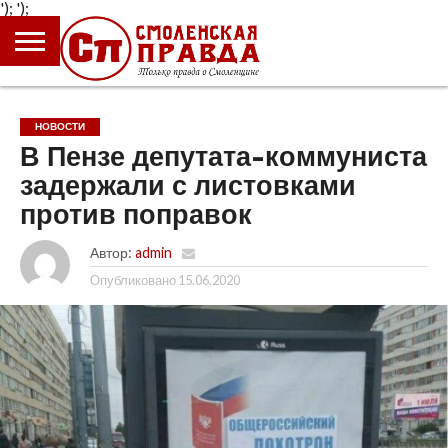
');
');
ГЛАВНАЯ
НОВОСТИ
ПРОИСШЕСТВИЯ
ПОЛИТИКА
КУЛЬТУРА
ЭКОНОМИКА
ОБЩЕСТВО
БЛОГИ
НОВОСТИ
В Пензе депутата-коммуниста
задержали с листовками
против поправок
Автор:
admin
Опубликовано
15.06.2020