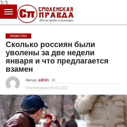
');
');
ГЛАВНАЯ
НОВОСТИ
ПРОИСШЕСТВИЯ
ПОЛИТИКА
КУЛЬТУРА
ЭКОНОМИКА
ОБЩЕСТВО
БЛОГИ
ОБЩЕСТВО
Сколько россиян были
уволены за две недели
января и что предлагается
взамен
Автор:
admin
Опубликовано
05.02.2021