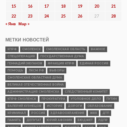
15
16
17
18
19
20
21
22
23
24
25
26
27
28
« Янв
Мар »
МЕТКИ НОВОСТЕЙ
КПРФ
СМОЛЕНСК
СМОЛЕНСКАЯ ОБЛАСТЬ
ВАЖНОЕ
СПЕЦОПЕРАЦИЯ
ГОСУДАРСТВЕННАЯ ДУМА
ГЕННАДИЙ ЗЮГАНОВ
ФРАКЦИЯ КПРФ
ЕДИНАЯ РОССИЯ
ПОМОЩЬ
ЛКСМ РФ
ВЫБОРЫ
СМОЛЕНСКАЯ ОБЛАСТНАЯ ДУМА
ВЕЛИКАЯ ОТЕЧЕСТВЕННАЯ ВОЙНА
АДМИНИСТРАЦИЯ СМОЛЕНСКА
СЛЕДСТВЕННЫЙ КОМИТЕТ
КПРФ СМОЛЕНСК
ПРОКУРАТУРА
УГОЛОВНОЕ ДЕЛО
ПУТИН
ВАЛЕРИЙ КУЗНЕЦОВ
ИСТОРИЯ
ДОРОГИ
ОБРАЗОВАНИЕ
КРИМИНАЛ
РОССИЯ
ЗДРАВООХРАНЕНИЕ
ЖКХ
ДТП
ПАМЯТЬ
ДЕПУТАТ
ЮРИЙ АФОНИН
БЮДЖЕТ
ЛДПР