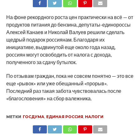
SHARE
TWEET
SHARE
SHARE
EMAIL
На фоне рекордного роста цен практически на всё — от
продуктов питания до бензина, депутаты-единороссы
Алексей Канаев и Николай Валуев решили сделать
щедрый подарок россиянам. Благодаря их
инициативе, выдвинутой еще около года назад,
россиян могут освободить от налога с дохода,
полученного за сдачу бутылок.
По отзывам граждан, пока не совсем понятно — это все
еще «рывок» или уже обещанный «прорыв».
Последний раз такая забота чувствовалась после
«благословения» на сбор валежника.
МЕТКИ
ГОСДУМА
,
ЕДИНАЯ РОССИЯ
,
НАЛОГИ
SHARE
TWEET
SHARE
SHARE
EMAIL