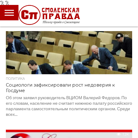
');
');
ГЛАВНАЯ
НОВОСТИ
ПРОИСШЕСТВИЯ
ПОЛИТИКА
КУЛЬТУРА
ЭКОНОМИКА
ОБЩЕСТВО
БЛОГИ
1.8K
ПОЛИТИКА
Социологи зафиксировали рост недоверия к
Госдуме
Об этом заявил руководитель ВЦИОМ Валерий Федоров. По
его словам, население не считает нижнюю палату российского
парламента самостоятельным политическим органом. Среди
всех...
1.2K