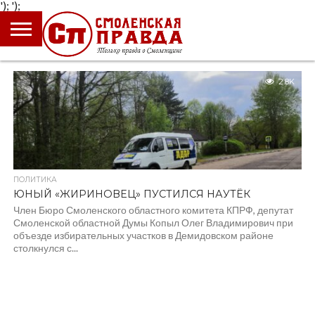
');
');
ГЛАВНАЯ
НОВОСТИ
ПРОИСШЕСТВИЯ
ПОЛИТИКА
КУЛЬТУРА
ЭКОНОМИКА
ОБЩЕСТВО
БЛОГИ
2.8K
ПОЛИТИКА
ЮНЫЙ «ЖИРИНОВЕЦ» ПУСТИЛСЯ НАУТЁК
Член Бюро Смоленского областного комитета КПРФ, депутат
Смоленской областной Думы Копыл Олег Владимирович при
объезде избирательных участков в Демидовском районе
столкнулся с...