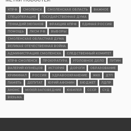
КПРФ
СМОЛЕНСК
СМОЛЕНСКАЯ ОБЛАСТЬ
ВАЖНОЕ
СПЕЦОПЕРАЦИЯ
ГОСУДАРСТВЕННАЯ ДУМА
ГЕННАДИЙ ЗЮГАНОВ
ФРАКЦИЯ КПРФ
ЕДИНАЯ РОССИЯ
ПОМОЩЬ
ЛКСМ РФ
ВЫБОРЫ
СМОЛЕНСКАЯ ОБЛАСТНАЯ ДУМА
ВЕЛИКАЯ ОТЕЧЕСТВЕННАЯ ВОЙНА
АДМИНИСТРАЦИЯ СМОЛЕНСКА
СЛЕДСТВЕННЫЙ КОМИТЕТ
КПРФ СМОЛЕНСК
ПРОКУРАТУРА
УГОЛОВНОЕ ДЕЛО
ПУТИН
ВАЛЕРИЙ КУЗНЕЦОВ
ИСТОРИЯ
ДОРОГИ
ОБРАЗОВАНИЕ
КРИМИНАЛ
РОССИЯ
ЗДРАВООХРАНЕНИЕ
ЖКХ
ДТП
ПАМЯТЬ
ДЕПУТАТ
ЮРИЙ АФОНИН
БЮДЖЕТ
ЛДПР
АНОНС
МУЗЕЙ-ЗАПОВЕДНИК
ЮБИЛЕЙ
СССР
СУД
ВЯЗЬМА