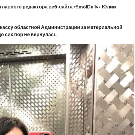
лавного редактора веб-сайта «
SmolDaily
» Юлии
в кассу областной Администрации за материальной
о сих пор не вернулась
.