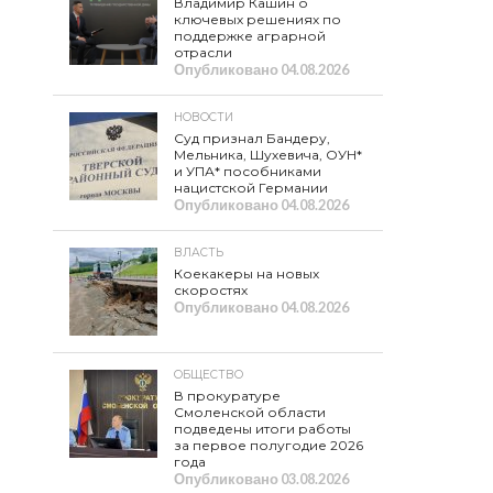
Владимир Кашин о
ключевых решениях по
поддержке аграрной
отрасли
Опубликовано
04.08.2026
НОВОСТИ
Суд признал Бандеру,
Мельника, Шухевича, ОУН*
и УПА* пособниками
нацистской Германии
Опубликовано
04.08.2026
ВЛАСТЬ
Коекакеры на новых
скоростях
Опубликовано
04.08.2026
ОБЩЕСТВО
В прокуратуре
Смоленской области
подведены итоги работы
за первое полугодие 2026
года
Опубликовано
03.08.2026