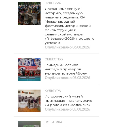
КУЛЬТУРА
Сохранить великую
историю, созданную
нашими предками. XIV
Международный
фестиваль исторической
реконструкции и
славянской культуры
«Гнёздово-2026» прошел с
успехом
Опубликовано
06.08.2026
ОБЩЕСТВО
Геннадий Зюганов
наградил призеров
турнира по волейболу
Опубликовано
05.08.2026
КУЛЬТУРА
Исторический музей
приглашает на экскурсию
«Я родом из Смоленска»
Опубликовано
05.08.2026
ПОЛИТИКА