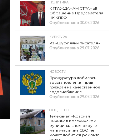
ПОЛИТИКА
К ГРАЖДАНАМ СТРАНЫ!
Обращение Председателя
ЦК КПРФ
Опубликовано
30.07.2026
КУЛЬТУРА
Из «Шуфлядки писателя»
Опубликовано
29.07.2026
НОВОСТИ
Прокуратура добилась
восстановления прав
граждан на качественное
водоснабжение
Опубликовано
29.07.2026
ОБЩЕСТВО
Телеканал «Красная
Линия»: в Краснинском
муниципальном округе
мать участника СВО не
может добиться ремонта
жилья