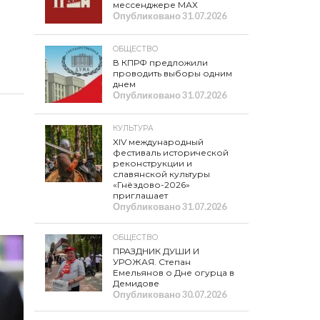
мессенджере МАХ
Опубликовано
31.07.2026
ОБЩЕСТВО
В КПРФ предложили
проводить выборы одним
днем
Опубликовано
31.07.2026
КУЛЬТУРА
XIV международный
фестиваль исторической
реконструкции и
славянской культуры
«Гнёздово-2026»
приглашает
Опубликовано
31.07.2026
ОБЩЕСТВО
ПРАЗДНИК ДУШИ И
УРОЖАЯ. Степан
Емельянов о Дне огурца в
Демидове
Опубликовано
30.07.2026