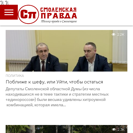
');
');
ГЛАВНАЯ
НОВОСТИ
ПРОИСШЕСТВИЯ
ПОЛИТИКА
КУЛЬТУРА
ЭКОНОМИКА
ОБЩЕСТВО
БЛОГИ
2.2K
ПОЛИТИКА
Поближе к шефу, или Уйти, чтобы остаться
Депутаты Смоленской областной Думы (из числа
находившихся не в теме тактики и стратегии местных
«единороссов») были весьма удивлены хитроумной
комбинацией, которая имела...
2.3K