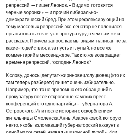
репрессий, — пишет Леонов. – Видимо, готовятся
черные воронки» — и прочий либерально-
демократический бред. При этом рефлексирующий на
тему массовых репрессий экс-сенатор не поленился
организовать «телегу» в прокуратуру, о чем сам же и
рассказал. Причем запрос, как мы видим, написан не за
какие-то действия, а за пусть и глупый, но все же
комментарий в мессенджере. Так кто же возвращает
времена репрессий, господин Леонов?
К слову, доносы депутат-жириновец/слуцковец (кто их
там теперь разберет?) пишет очень избирательно.
Например, что-то не припомню его обращений в
прокуратуру после откровенно хамских пресс-
конференций его однопартийца – губернатора А.
Островского. Или после истории с оскорблением
жительницы Смоленска Анны Азаренковой, которую
некто, якобы взломавший губернаторский аккаунт в
одной из соцсетей, назвал «шизоидной дурой». Или