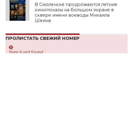
В Смоленске продолжаются летние
кинопоказы на большом экране в
сквере имени воеводы Михаила
Шеина
ПРОЛИСТАТЬ СВЕЖИЙ НОМЕР
Item is not found
ЛЕНТА НОВОСТЕЙ
НОВОСТИ
КПРФ — номер 8 в избирательном
бюллетене
Опубликовано
06.08.2026
КУЛЬТУРА
Сохранить великую историю,
созданную нашими предками. XIV
Международный фестиваль
исторической реконструкции и