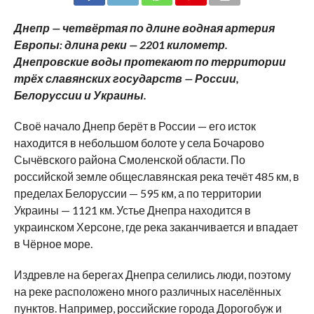
SHARE
TWEET
SHARE
SHARE
EMAIL
Днепр — четвёртая по длине водная артерия
Европы: длина реки — 2201 километр.
Днепровские воды протекают по территории
трёх славянских государств — России,
Белоруссии и Украины.
Своё начало Днепр берёт в России — его исток
находится в небольшом болоте у села Бочарово
Сычёвского района Смоленской области. По
российской земле общеславянская река течёт 485 км, в
пределах Белоруссии — 595 км, а по территории
Украины — 1121 км. Устье Днепра находится в
украинском Херсоне, где река заканчивается и впадает
в Чёрное море.
Издревле на берегах Днепра селились люди, поэтому
на реке расположено много различных населённых
пунктов. Например, российские города Дорогобуж и