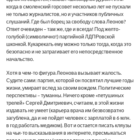
когда в смоленский горсовет несколько лет не пускали
не только журналистов, но и участников публичных
слушаний. Где был борец за свободу слова Леонов?
Ответ очевиден – там же, где и всегда! Под желто-
голубой (символично!) партийной ЛДПРовской
шконкой. Кукарекать ему можно только тогда, когда это
безопасно и не затрагивает его непосредственное
начальство.
Хотя в чем-то фигура Леонова вызывает жалость.
Судите сами: партия, которой он посвятил лучшие годы
жизни, умирает вслед за своим вождем. Политические
перспективы – туманны. Ничего кроме «петушиных
трелей» Сергей Дмитриевич, считаем, в этой жизни
издавать не умеет (карьера врача им безвозвратно
загублена, да и не пойдет человек с зарплатой в 6 млн.
в год работать медиком). Вот и остается писать кляузы
на чьи-то высказывания в интернете, пресмыкаться