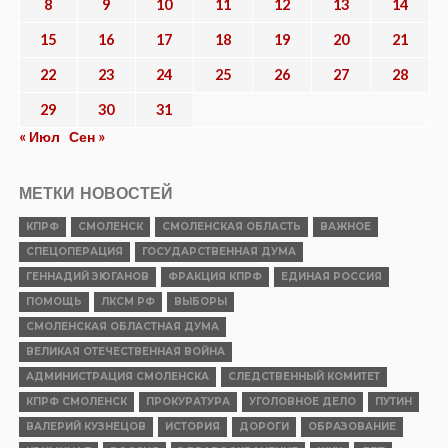
8
9
10
11
12
13
14
15
16
17
18
19
20
21
22
23
24
25
26
27
28
29
30
31
« Июл
Сен »
МЕТКИ НОВОСТЕЙ
КПРФ
СМОЛЕНСК
СМОЛЕНСКАЯ ОБЛАСТЬ
ВАЖНОЕ
СПЕЦОПЕРАЦИЯ
ГОСУДАРСТВЕННАЯ ДУМА
ГЕННАДИЙ ЗЮГАНОВ
ФРАКЦИЯ КПРФ
ЕДИНАЯ РОССИЯ
ПОМОЩЬ
ЛКСМ РФ
ВЫБОРЫ
СМОЛЕНСКАЯ ОБЛАСТНАЯ ДУМА
ВЕЛИКАЯ ОТЕЧЕСТВЕННАЯ ВОЙНА
АДМИНИСТРАЦИЯ СМОЛЕНСКА
СЛЕДСТВЕННЫЙ КОМИТЕТ
КПРФ СМОЛЕНСК
ПРОКУРАТУРА
УГОЛОВНОЕ ДЕЛО
ПУТИН
ВАЛЕРИЙ КУЗНЕЦОВ
ИСТОРИЯ
ДОРОГИ
ОБРАЗОВАНИЕ