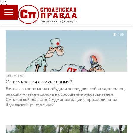
');
');
ГЛАВНАЯ
НОВОСТИ
ПРОИСШЕСТВИЯ
ПОЛИТИКА
КУЛЬТУРА
ЭКОНОМИКА
ОБЩЕСТВО
БЛОГИ
1.9K
ОБЩЕСТВО
Оптимизация с ликвидацией
Взяться за перо меня побудили последние события, а точнее,
реакция жителей района на сообщение руководителей
Смоленской областной Администрации о присоединении
Шумячской центральной...
1.5K