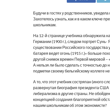
Будучи в гостях у родственников, увидела
Захотелось узнать, как и в каком ключе 
школьникам.
На 12-й странице учебника обнаружила на
Германии (1900 г.), следом портрет Сунь-
существовании Российского государства у
батарея ведет огонь (1915 г.)» больше пох
другой снимок времен Первой мировой – «
А нельзя ли было сделать с точностью до 
подметки своему бельгийскому коллеге не
А то, что этот учебник состряпан (иного с
развернутая биография президента США 
либерализма в другие страны. Не обойден
концепцией создания благоприятной обста
нашим школьникам об этом экономисте?