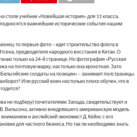
 на столе учебник «Новейшая история» для 11 класса.
преподносятся важнейшие исторические события нашим
конец-то первые фото – идет строительство флота в
 Ятсена, предводителя народного восстания в Китае. О
знаю только на 24-й странице. Но фотография «Русская
ожа на почтовую марку, настолько она крохотная. Зато
Бельгийские солдаты на позиции» – занимает полстраницы.
наоборот? Или русский воин настолько плохо обучен, что в
 годится?
лова не подберу) почитателями Запада, свидетельствует и
В. Вильсона, активно внедрявшего американскую модель
 вниманием и английский экономист Д. Кейнс с его
новки для частного бизнеса. Но так ли необходимо знать