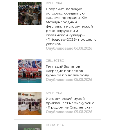
КУЛЬТУРА
Сохранить великую
историю, созданную
нашими предками. XIV
Международный
фестиваль исторической
реконструкции и
славянской культуры
«Гнёздово-2026» прошел с
успехом
Опубликовано
06.08.2026
ОБЩЕСТВО
Геннадий Зюганов
наградил призеров
турнира по волейболу
Опубликовано
05.08.2026
КУЛЬТУРА
Исторический музей
приглашает на экскурсию
«Я родом из Смоленска»
Опубликовано
05.08.2026
ПОЛИТИКА