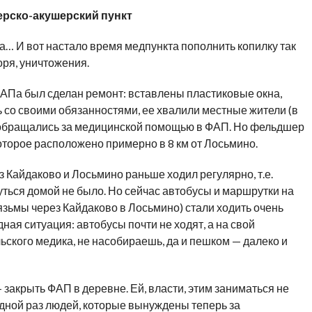
рско-акушерский пункт
… И вот настало время медпункта пополнить копилку так
ря, уничтожения.
АПа был сделан ремонт: вставлены пластиковые окна,
со своими обязанностями, ее хвалили местные жители (в
 обращались за медицинской помощью в ФАП. Но фельдшер
которое расположено примерно в 8 км от Лосьмино.
Кайдаково и Лосьмино раньше ходил регулярно, т.е.
уться домой не было. Но сейчас автобусы и маршрутки на
язьмы через Кайдаково в Лосьмино) стали ходить очень
ая ситуация: автобусы почти не ходят, а на свой
льского медика, не насобираешь, да и пешком — далеко и
закрыть ФАП в деревне. Ей, власти, этим заниматься не
дной раз людей, которые вынуждены теперь за