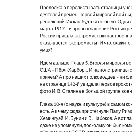
Продолжаю перелистывать страницы учебн
деятелей времен Первой мировой вой ны,
революций. Их как-будто и не было. Одни
марта 1917 г. и провозглашение России рес
России пришла экстремистски настроенна
оказывается, экстремисты! И что, скажите
умах?
Идем дальше. Глава 5. Вторая мировая во
США – Пёрл-Харбор… И на полстраницы сн
причем? А про наших полководцев – ни сл
на странице 142-й увидела первое крохот
фото И. В. Сталина в большой группе вое
Глава 10-я (о науке и культуре) в самом ко
есть. А к чему сюда пристегнули Папу Рим
Хемингуэй, И. Бунин и В. Набоков. А вот
даже не упомянули, поскольку он был ком