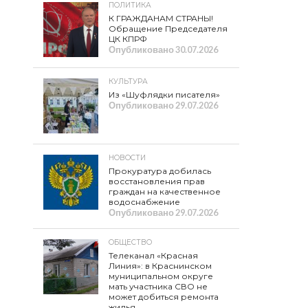
ПОЛИТИКА
К ГРАЖДАНАМ СТРАНЫ!
Обращение Председателя
ЦК КПРФ
Опубликовано
30.07.2026
КУЛЬТУРА
Из «Шуфлядки писателя»
Опубликовано
29.07.2026
НОВОСТИ
Прокуратура добилась
восстановления прав
граждан на качественное
водоснабжение
Опубликовано
29.07.2026
ОБЩЕСТВО
Телеканал «Красная
Линия»: в Краснинском
муниципальном округе
мать участника СВО не
может добиться ремонта
жилья