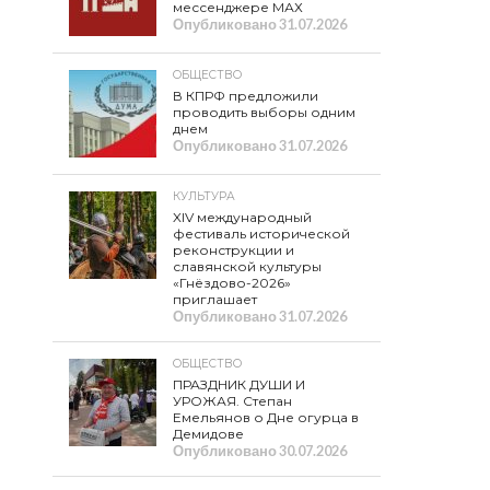
мессенджере МАХ
Опубликовано
31.07.2026
ОБЩЕСТВО
В КПРФ предложили
проводить выборы одним
днем
Опубликовано
31.07.2026
КУЛЬТУРА
XIV международный
фестиваль исторической
реконструкции и
славянской культуры
«Гнёздово-2026»
приглашает
Опубликовано
31.07.2026
ОБЩЕСТВО
ПРАЗДНИК ДУШИ И
УРОЖАЯ. Степан
Емельянов о Дне огурца в
Демидове
Опубликовано
30.07.2026