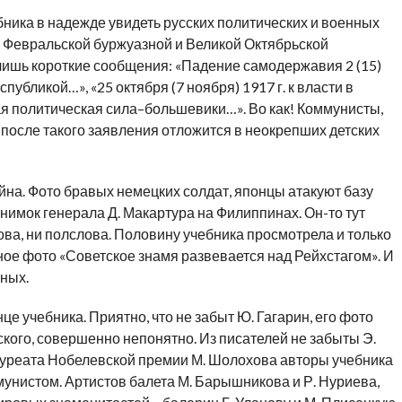
ика в надежде увидеть русских политических и военных
 Февральской буржуазной и Великой Октябрьской
 лишь короткие сообщения: «Падение самодержавия 2 (15)
публикой…», «25 октября (7 ноября) 1917 г. к власти в
я политическая сила–большевики…». Во как! Коммунисты,
, после такого заявления отложится в неокрепших детских
йна. Фото бравых немецких солдат, японцы атакуют базу
имок генерала Д. Макартура на Филиппинах. Он-то тут
ова, ни полслова. Половину учебника просмотрела и только
ное фото «Советское знамя развевается над Рейхстагом». И
нных.
нце учебника. Приятно, что не забыт Ю. Гагарин, его фото
ского, совершенно непонятно. Из писателей не забыты Э.
 лауреата Нобелевской премии М. Шолохова авторы учебника
мунистом. Артистов балета М. Барышникова и Р. Нуриева,