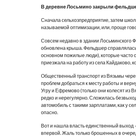
В деревне Лосьмино закрыли фельдше
Сначала сельхозпредприятие, затем школа
называемой оптимизации, или, проще гово
Совсем недавно в здании Лосьминского Ф
обновлена крыша. Фельдшер справлялась 
основном пожилые люди), которые часто
приезжала на работу из села Кайдаково, 
Общественный транспорт из Вязьмы через 
проблем добраться к месту работы и верн
Угру и Ефремово (только они колесят из В
редко и нерегулярно. Сложилась безвыходн
автомобиль с такими зарплатами, как у се
опасно.
Вот и нашла власть единственный выход – 
впервой. Жаль только брошенных в очере