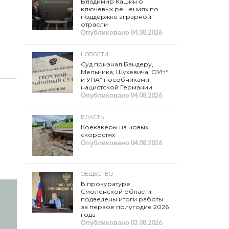
Владимир Кашин о
ключевых решениях по
поддержке аграрной
отрасли
Опубликовано
04.08.2026
НОВОСТИ
Суд признал Бандеру,
Мельника, Шухевича, ОУН*
и УПА* пособниками
нацистской Германии
Опубликовано
04.08.2026
ВЛАСТЬ
Коекакеры на новых
скоростях
Опубликовано
04.08.2026
ОБЩЕСТВО
В прокуратуре
Смоленской области
подведены итоги работы
за первое полугодие 2026
года
Опубликовано
03.08.2026