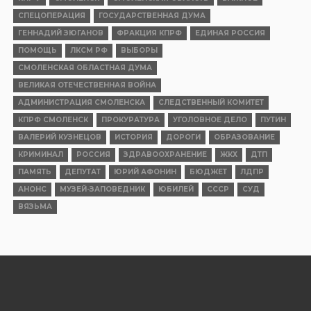
СПЕЦОПЕРАЦИЯ
ГОСУДАРСТВЕННАЯ ДУМА
ГЕННАДИЙ ЗЮГАНОВ
ФРАКЦИЯ КПРФ
ЕДИНАЯ РОССИЯ
ПОМОЩЬ
ЛКСМ РФ
ВЫБОРЫ
СМОЛЕНСКАЯ ОБЛАСТНАЯ ДУМА
ВЕЛИКАЯ ОТЕЧЕСТВЕННАЯ ВОЙНА
АДМИНИСТРАЦИЯ СМОЛЕНСКА
СЛЕДСТВЕННЫЙ КОМИТЕТ
КПРФ СМОЛЕНСК
ПРОКУРАТУРА
УГОЛОВНОЕ ДЕЛО
ПУТИН
ВАЛЕРИЙ КУЗНЕЦОВ
ИСТОРИЯ
ДОРОГИ
ОБРАЗОВАНИЕ
КРИМИНАЛ
РОССИЯ
ЗДРАВООХРАНЕНИЕ
ЖКХ
ДТП
ПАМЯТЬ
ДЕПУТАТ
ЮРИЙ АФОНИН
БЮДЖЕТ
ЛДПР
АНОНС
МУЗЕЙ-ЗАПОВЕДНИК
ЮБИЛЕЙ
СССР
СУД
ВЯЗЬМА