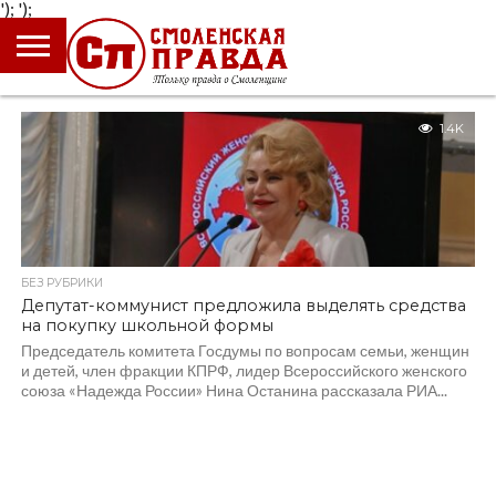
');
');
ГЛАВНАЯ
НОВОСТИ
ПРОИСШЕСТВИЯ
ПОЛИТИКА
КУЛЬТУРА
ЭКОНОМИКА
ОБЩЕСТВО
БЛОГИ
1.4K
БЕЗ РУБРИКИ
Депутат-коммунист предложила выделять средства
на покупку школьной формы
Председатель комитета Госдумы по вопросам семьи, женщин
и детей, член фракции КПРФ, лидер Всероссийского женского
союза «Надежда России» Нина Останина рассказала РИА...