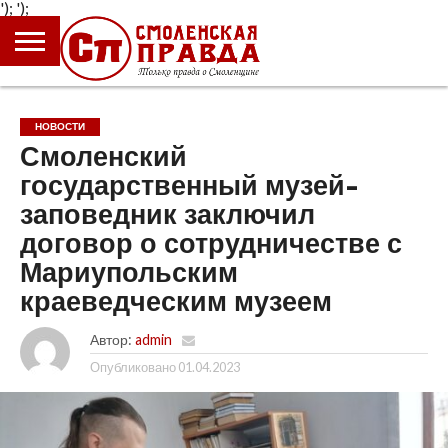
');
');
ГЛАВНАЯ
НОВОСТИ
ПРОИСШЕСТВИЯ
ПОЛИТИКА
КУЛЬТУРА
ЭКОНОМИКА
ОБЩЕСТВО
БЛОГИ
НОВОСТИ
Смоленский
государственный музей-
заповедник заключил
договор о сотрудничестве с
Мариупольским
краеведческим музеем
Автор:
admin
Опубликовано
01.04.2023