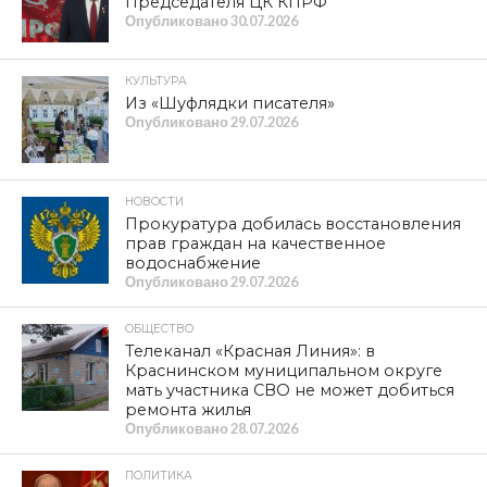
Председателя ЦК КПРФ
Опубликовано
30.07.2026
КУЛЬТУРА
Из «Шуфлядки писателя»
Опубликовано
29.07.2026
НОВОСТИ
Прокуратура добилась восстановления
прав граждан на качественное
водоснабжение
Опубликовано
29.07.2026
ОБЩЕСТВО
Телеканал «Красная Линия»: в
Краснинском муниципальном округе
мать участника СВО не может добиться
ремонта жилья
Опубликовано
28.07.2026
ПОЛИТИКА