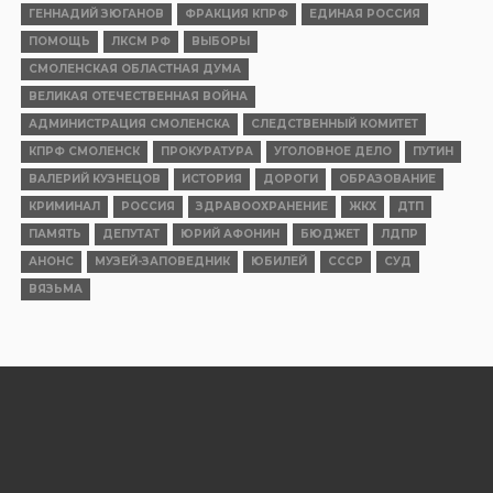
ГЕННАДИЙ ЗЮГАНОВ
ФРАКЦИЯ КПРФ
ЕДИНАЯ РОССИЯ
ПОМОЩЬ
ЛКСМ РФ
ВЫБОРЫ
СМОЛЕНСКАЯ ОБЛАСТНАЯ ДУМА
ВЕЛИКАЯ ОТЕЧЕСТВЕННАЯ ВОЙНА
АДМИНИСТРАЦИЯ СМОЛЕНСКА
СЛЕДСТВЕННЫЙ КОМИТЕТ
КПРФ СМОЛЕНСК
ПРОКУРАТУРА
УГОЛОВНОЕ ДЕЛО
ПУТИН
ВАЛЕРИЙ КУЗНЕЦОВ
ИСТОРИЯ
ДОРОГИ
ОБРАЗОВАНИЕ
КРИМИНАЛ
РОССИЯ
ЗДРАВООХРАНЕНИЕ
ЖКХ
ДТП
ПАМЯТЬ
ДЕПУТАТ
ЮРИЙ АФОНИН
БЮДЖЕТ
ЛДПР
АНОНС
МУЗЕЙ-ЗАПОВЕДНИК
ЮБИЛЕЙ
СССР
СУД
ВЯЗЬМА