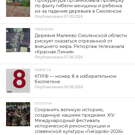
Прокуратура организовала проверку
по факту гибели женщины и ребенка
из-за падения деревьев в Смоленске
Опубликовано
07.08.2026
ПРОБЛЕМА
Деревня Малеево Смоленской области
рискует оказаться отрезанной от
внешнего мира. Репортаж телеканала
«Красная Линия»
Опубликовано
07.08.2026
НОВОСТИ
КПРФ — номер 8 в избирательном
бюллетене
Опубликовано
06.08.2026
КУЛЬТУРА
Сохранить великую историю,
созданную нашими предками. XIV
Международный фестиваль
исторической реконструкции и
славянской культуры «Гнёздово-2026»