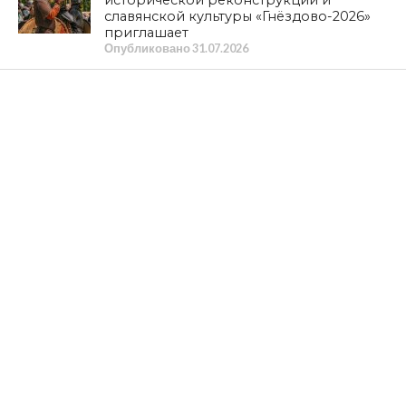
славянской культуры «Гнёздово-2026»
приглашает
Опубликовано
31.07.2026
ОБЩЕСТВО
ПРАЗДНИК ДУШИ И УРОЖАЯ. Степан
Емельянов о Дне огурца в Демидове
Опубликовано
30.07.2026
ПОЛИТИКА
К ГРАЖДАНАМ СТРАНЫ! Обращение
Председателя ЦК КПРФ
Опубликовано
30.07.2026
КУЛЬТУРА
Из «Шуфлядки писателя»
Опубликовано
29.07.2026
НОВОСТИ