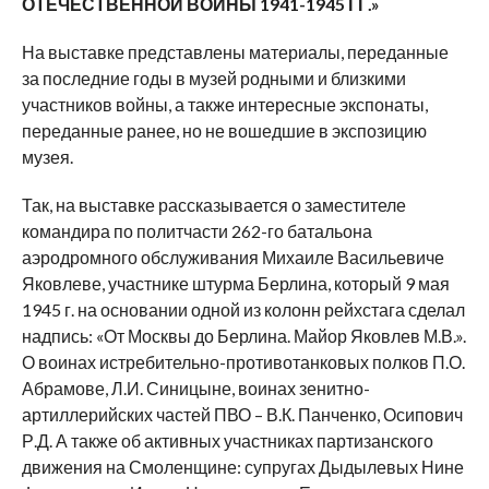
ОТЕЧЕСТВЕННОЙ ВОЙНЫ 1941-1945 ГГ.»
На выставке представлены материалы, переданные
за последние годы в музей родными и близкими
участников войны, а также интересные экспонаты,
переданные ранее, но не вошедшие в экспозицию
музея.
Так, на выставке рассказывается о заместителе
командира по политчасти 262-го батальона
аэродромного обслуживания Михаиле Васильевиче
Яковлеве, участнике штурма Берлина, который 9 мая
1945 г. на основании одной из колонн рейхстага сделал
надпись: «От Москвы до Берлина. Майор Яковлев М.В.».
О воинах истребительно-противотанковых полков П.О.
Абрамове, Л.И. Синицыне, воинах зенитно-
артиллерийских частей ПВО – В.К. Панченко, Осипович
Р.Д. А также об активных участниках партизанского
движения на Смоленщине: супругах Дыдылевых Нине