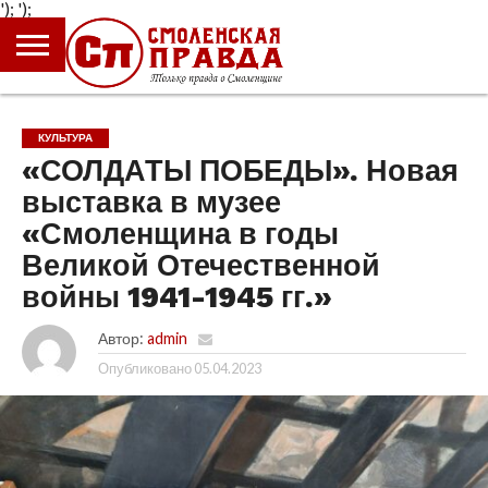
');
');
ГЛАВНАЯ
НОВОСТИ
ПРОИСШЕСТВИЯ
ПОЛИТИКА
КУЛЬТУРА
ЭКОНОМИКА
ОБЩЕСТВО
БЛОГИ
КУЛЬТУРА
«СОЛДАТЫ ПОБЕДЫ». Новая
выставка в музее
«Смоленщина в годы
Великой Отечественной
войны 1941-1945 гг.»
Автор:
admin
Опубликовано
05.04.2023