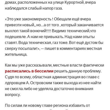
домах, расположенных на улице Курортной, вчера
наблюдался слабый напор газа.
«Это уже закономерность ! Обещали ещё вчера
привезти новый,, но…а от того , который заканчивается
выхлоп такой вонючий!!!! Видимо технический,что
подешевле. А нам не привыкать. Над нами опыты
ставят. Вода техническая, газ тоже. Вот ещё дустом бы
сверху посыпали!», — пишет в комментариях местная
жительница.
Как мы уже рассказывали, местные власти фактически
расписались в бессилии
решить данную проблему.
Судя по всему, областная администрация во главе с
лдпровцем А. Островским также выхода из нее найти
не смогла либо не уделяла достаточно внимания
вопросу.
По силам ли новому главе региона избавить от