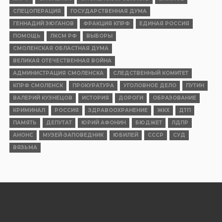
СПЕЦОПЕРАЦИЯ
ГОСУДАРСТВЕННАЯ ДУМА
ГЕННАДИЙ ЗЮГАНОВ
ФРАКЦИЯ КПРФ
ЕДИНАЯ РОССИЯ
ПОМОЩЬ
ЛКСМ РФ
ВЫБОРЫ
СМОЛЕНСКАЯ ОБЛАСТНАЯ ДУМА
ВЕЛИКАЯ ОТЕЧЕСТВЕННАЯ ВОЙНА
АДМИНИСТРАЦИЯ СМОЛЕНСКА
СЛЕДСТВЕННЫЙ КОМИТЕТ
КПРФ СМОЛЕНСК
ПРОКУРАТУРА
УГОЛОВНОЕ ДЕЛО
ПУТИН
ВАЛЕРИЙ КУЗНЕЦОВ
ИСТОРИЯ
ДОРОГИ
ОБРАЗОВАНИЕ
КРИМИНАЛ
РОССИЯ
ЗДРАВООХРАНЕНИЕ
ЖКХ
ДТП
ПАМЯТЬ
ДЕПУТАТ
ЮРИЙ АФОНИН
БЮДЖЕТ
ЛДПР
АНОНС
МУЗЕЙ-ЗАПОВЕДНИК
ЮБИЛЕЙ
СССР
СУД
ВЯЗЬМА