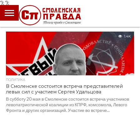
');
');
ГЛАВНАЯ
НОВОСТИ
ПРОИСШЕСТВИЯ
ПОЛИТИКА
КУЛЬТУРА
ЭКОНОМИКА
ОБЩЕСТВО
БЛОГИ
1.4K
ПОЛИТИКА
В Смоленске состоится встреча представителей
левых сил с участием Сергея Удальцова
В субботу 20 мая в Смоленске состоится встреча участников
левопатриотической коалиции из КПРФ, комсомола, Левого
Фронта и других организаций. Участие во встрече...