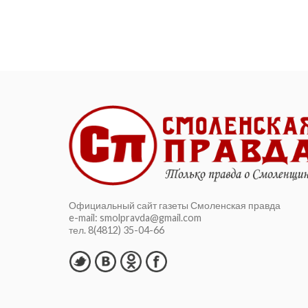
вопросы «Смоленской
правды»
— Игорь Александрович, нынешний
год для вашей общественной
организации юбилейный. Совсем
скоро отметите ее 15-летие. Чем
запомнились эти годы, насколько
плодотворно поработали?...
Официальный сайт газеты Смоленская правда
e-mail: smolpravda@gmail.com
тел. 8(4812) 35-04-66