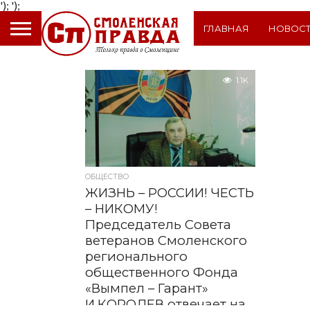
');
');
ГЛАВНАЯ
НОВОС
1.1K
ОБЩЕСТВО
ЖИЗНЬ – РОССИИ! ЧЕСТЬ
– НИКОМУ!
Председатель Совета
ветеранов Смоленского
регионального
общественного Фонда
«Вымпел – Гарант»
И.КОРОЛЕВ отвечает на