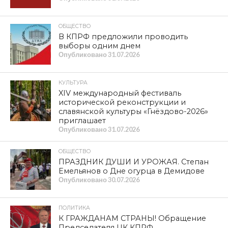
депутат Смоленской областной Думы,
фракция КПРФ
Фото: www.socrazvitie67.ru
МЕТКИ
ВАСИЛИЙ АНОХИН
,
ГУБЕРНАТОР СМОЛЕНСКОЙ
ОБЛАСТИ
,
ДЕПАРТАМЕНТ ПО ВНУТРЕННЕЙ ПОЛИТИКЕ
,
ДЕПАРТАМЕНТ ПО СОЦИАЛЬНОМУ РАЗВИТИЮ
,
ДЕПУТАТ
,
ОЛЕГ КОПЫЛ
,
СМОЛЕНСКАЯ ОБЛАСТНАЯ ДУМА
,
СОГБУ
ЦЕНТР «ВИШЕНКИ»
SHARE
TWEET
SHARE
SHARE
EMAIL
СМОТРИТЕ ТАКЖЕ
Обманул государство ради бизнеса:
смоленскому предпринимателю
дали 3,5 года колонии строгого
режима