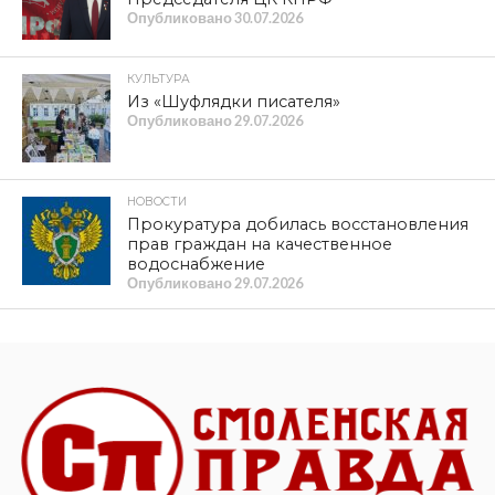
Подвиг народных мстителей
бессмертен
Идиотизм или хамство? Дмитрий
Новиков о заявлении Матвейчева из
«Единой России»
Нас на колени не поставить…
Власти не нужны ни школы, ни дети
ПОПУЛЯРНЫЕ НОВОСТИ
КУЛЬТУРА
XIV международный фестиваль
исторической реконструкции и
славянской культуры
«Гнёздово-2026» приглашает