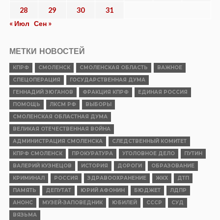
ЛЕНТА НОВОСТЕЙ
ПРОИСШЕСТВИЯ
Прокуратура организовала проверку
по факту гибели женщины и ребенка
из-за падения деревьев в Смоленске
Опубликовано
07.08.2026
ПРОБЛЕМА
Деревня Малеево Смоленской области
рискует оказаться отрезанной от
внешнего мира. Репортаж телеканала
«Красная Линия»
Опубликовано
07.08.2026
НОВОСТИ
КПРФ — номер 8 в избирательном
бюллетене
Опубликовано
06.08.2026
КУЛЬТУРА
Сохранить великую историю,