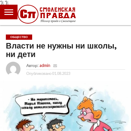
');
');
ГЛАВНАЯ
НОВОСТИ
ПРОИСШЕСТВИЯ
ПОЛИТИКА
КУЛЬТУРА
ЭКОНОМИКА
ОБЩЕСТВО
БЛОГИ
ОБЩЕСТВО
Власти не нужны ни школы,
ни дети
Автор:
admin
Опубликовано
01.08.2023