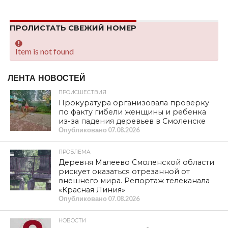
SHARE
TWEET
SHARE
SHARE
EMAIL
24 июля провёл рабочую встречу с начальником
Департамента Смоленской области по внутренней
политике И.В. Борисенко и начальником Департамента
Смоленской области по социальному развитию Е.А.
Романовой по вопросу незаконного начисления платы
за оказываемые социальные услуги смоленским
областным государственным бюджетным
учреждением «Геронтологический центр «Вишенки».
На встрече я потребовал ускорить работу по возврату
долгов пострадавшим гражданам.
На сегодняшний день в СОГБУ «Геронтологический
центр «Вишенки» людям выплачено менее половины
долга — 3 180 345,05 рублей. Иски на сумму более 700