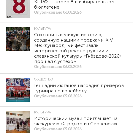
000 тысяч рублей находятся на рассмотрении в судах.
3 500 000 рублей ещё предстоит выплатить, хотя
судебные иски на эту сумму ещё даже не поданы.
А теперь внимание! С момента, как я со своими
помощниками доказал в Верховном Суде РФ
нарушения положений 442-ФЗ «Об основах
социального обслуживания граждан в РФ» в
отношении проживающих в социальном учреждении,
прошёл 1 год и 8 месяцев. Сколько времени нужно
Администрации области, чтобы окончательно решить
этот вопрос в отношении пожилых людей?
На мой вопрос, кто из должностных лиц понёс хоть
какую-нибудь ответственность за существенные
нарушения прав граждан, ответа я так и не получил.
Такие же нарушения были и в других аналогичных
учреждениях области. Там долги составляют десятки
миллионов рублей.