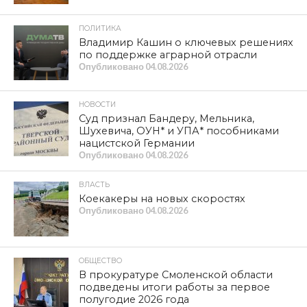
Точную сумму долга по всему региону на встрече мне
назвать отказались (хотя я эту информацию
запрашивал), что является нарушением положений ст.
17 «Право депутата Думы на получение и
распространение информации» закона Смоленской
области от 1 июля 1997 года N 19-з «О статусе депутата
Смоленской областной Думы».
Как говорится, «строгость российских законов
компенсируется необязательностью их выполнения».
Видимо, даже для тех должностных лиц, которые
обязаны их исполнять в первую очередь…
P.S.
С Апреля 2023 года неоднократно запрашивал
согласие на встречу по данному вопросу с временно
исполняющим обязанности Губернатора
Смоленской области В.Н. Анохиным. Однако,
Василий Николаевич каждый раз перепоручал