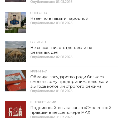
общение с депутатом начальникам различных
департаментов.
В соответствии с положениями закона Смоленской
области от 1 июля 1997 года N 19-з «О статусе
депутата Смоленской областной Думы», ст.16, по
вопросам своей депутатской деятельности
депутат Думы на территории Смоленской области
пользуется правом внеочередного приема
руководителями и другими должностными лицами
исполнительных органов Смоленской области, иных
государственных органов Смоленской области,
органов местного самоуправления,
подведомственных исполнительным органам
Смоленской области и органам местного
самоуправления организаций…
Олег КОПЫЛ,