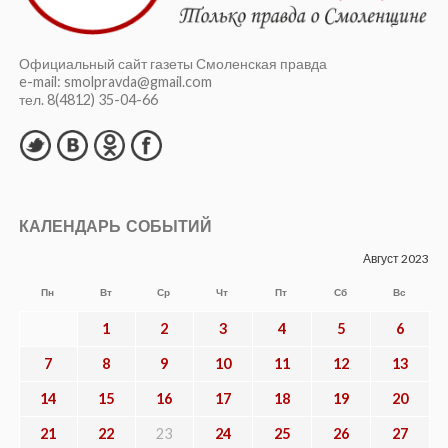
ОБЩЕСТВО
Телеканал «Красная Линия»: в
Краснинском муниципальном округе
мать участника СВО не может
добиться ремонта жилья
ОБЩЕСТВО
ПРАЗДНИК ДУШИ И УРОЖАЯ.
Степан Емельянов о Дне огурца в
Демидове
КУЛЬТУРА
В Центре Тенишевых состоялось
торжественное открытие выставки
«Смоленские ворота:
железнодорожная история в
живописи»
ПРОЛИСТАТЬ СВЕЖИЙ НОМЕР
Item is not found