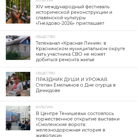
ОБЩЕСТВО
Возвращать незаконно
изъятые у пожилых смолян
деньги не торопятся
Автор:
admin
Опубликовано
31.07.2023