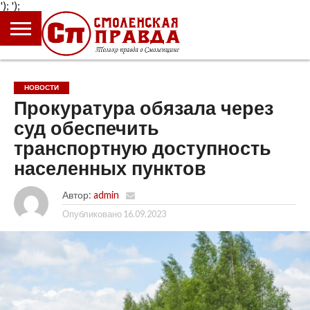
');
');
ГЛАВНАЯ
НОВОСТИ
ПРОИСШЕСТВИЯ
ПОЛИТИКА
КУЛЬТУРА
ЭКОНОМИКА
ОБЩЕСТВО
БЛОГИ
НОВОСТИ
Прокуратура обязала через
суд обеспечить
транспортную доступность
населенных пунктов
Автор:
admin
Опубликовано
16.09.2023