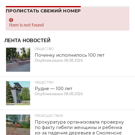
SHARE
TWEET
SHARE
SHARE
EMAIL
На заседании Смоленской областной Думы,
состоявшемся в конце ноября сего года, руководитель
фракции КПРФ В. Кузнецов поднял перед коллегами и
руководством Законодательного собрания вопрос об
ажиотаже, творящемся в АО «Газпром
газораспределение Смоленск», вызванном решением
руководства организации заключить новые договора
на обслуживание оборудования с потребителями газа.
В областном центре и в районах образовались
огромные очереди, так как срок был определен до 1
января 2024 г. В противном случае газовики
пригрозили отключить газ.
Все как всегда: не подготовили мероприятие, а уже