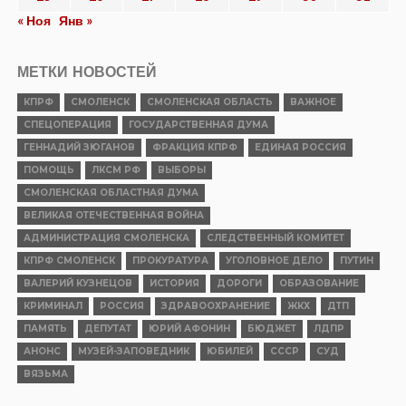
В КПРФ предложили проводить
выборы одним днем
Геннадий ЗЮГАНОВ: Призываем к
полноценному диалогу
Сафоновские коммунисты оказали помощь землякам
из добровольческого штурмового батальона
Сергей Обухов: «Осажденной крепости» трудно будет
при нынешнем экономическом курсе!
ПОПУЛЯРНЫЕ НОВОСТИ
КУЛЬТУРА
XIV международный фестиваль
исторической реконструкции и
славянской культуры
«Гнёздово-2026» приглашает