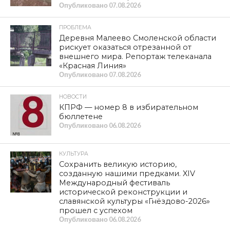
грозят санкциями. В итоге председателем Думы был
направлен запрос руководству АО и получен ответ,
согласно которому принят компромиссный вариант,
исключающий столпотворения в конторах организации
и упрощающий саму процедуру.
Теперь жителям не нужно будет собирать пакет
документов и приходить в офисы Газпрома для
заключения договоров. Все решится автоматически. О
чем разъясняется в письме руководителю Думы.
«На Ваш запрос о предоставлении информации по
обращениям жителей города Смоленска, связанных с
вопросом перезаключения договоров на выполнение
работ по техническому обслуживанию и ремонту
внутридомового и внутриквартирного газового
оборудования (далее – ВДГО/ВДКО) АО «Газпром
газораспределение Смоленск» (далее – Общество)
сообщает следующее: