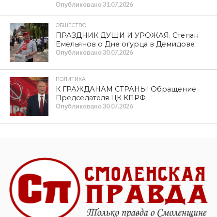
перезаключения договоров размещалась на
ежемесячных квитанциях за ТО ВДГО/ВКГО, на
информационных досках в местах массового
пребывания граждан, а также официальном сайте
Общества
www.gas-smolensk.ru
. Предварительно
ознакомиться с типовой формой договора на ТО ВДГО/
ВКГО можно на официальном сайте Общества
www.gas-smolensk.ru
в разделе «Информация для
физических лиц/ Техобслуживание газового
оборудования» прямая ссылка
https://www.gas-
smolensk.ru/files/495/dogovor-2023-to-vdgo0.pdf
».
***
С одной стороны, проблема, принесшая смолянам
немало волнений и переживаний, решена. С другой,
наш «щедрый» Газпром ничего не делает просто так.
Не удивляйтесь, если тариф за это самое ВДГО
существенно увеличится. Времена ныне трудные, так