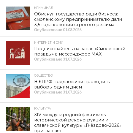
офисов Общества, в которых в настоящее время
фиксируется значительное увеличение количества
посетителей в связи с исполнением требований
законодательства.
Обращаем внимание, что предлагаемая схема
принятия условий оферты не исключает
необходимости перезаключения договоров в
письменном виде. Письменно договоры будут
заключаться в течение следующего года при
выполнении плановых работ по графику слесарями
прямо на объектах.
Эта же схема перезаключения договоров
используется для маломобильных граждан или в
случае невозможности заключить договор путем
посещения офисов Общества до конца текущего года.
Информация о предлагаемых схемах заключения/