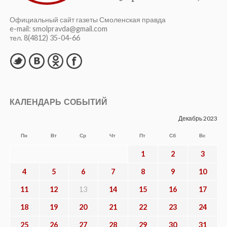
что требуется «поддержать» «национальное
достояние» рублём.
В.СОЗОНОВ.
г. Смоленск
МЕТКИ
ВАЛЕРИЙ КУЗНЕЦОВ
,
ГАЗОСНАБЖЕНИЕ
,
ГАЗПРОМ
,
ДОГОВОР
,
ЖКХ
,
МЕЖРЕГИОНГАЗ
,
СМОЛЕНСКАЯ
ОБЛАСТНАЯ ДУМА
,
ФРАКЦИЯ КПРФ
SHARE
TWEET
SHARE
SHARE
EMAIL
СМОТРИТЕ ТАКЖЕ
Владимир Кашин о ключевых
решениях по поддержке аграрной
отрасли