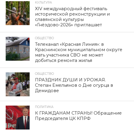
ЭКОНОМИКА
Депутаты «разрулили»
проблему
Автор:
admin
Опубликовано
15.12.2023