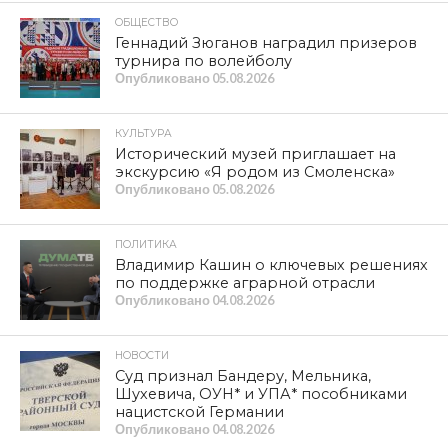
С 1 сентября 2023 года вступили в силу поправки в
Федеральный закон «О газоснабжении в РФ»,
Жилищный кодекс РФ (далее – Федеральный закон 71-
ФЗ) а также Правила пользования газом № 410,
согласно которым
изменяются требования к
специализированным организациям, которые
полномочны осуществлять техническое
обслуживание и ремонт внутридомового и
внутриквартирного газового оборудования (далее
– ВДГО/ВДКО).
Согласно изменениям в законодательстве:
Обслуживать ВДГО/ВКГО
смогут только те
организации, которые являются
газораспределительными и осуществляют
транспортировку газа по газораспределительным
сетям, а также осуществляют деятельность по
техническому обслуживанию и ремонту ВДГО/ВКГО с