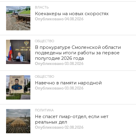
соблюдением требований, установленных
законодательством о газоснабжении в Российской
Федерации».
Для пролонгации договора «абоненту предлагается в
период с ноября по декабрь 2023 года произвести
платеж за ТО ВДГО/ВДКО на любую сумму от 1
копейки, поступившие суммы будут зачислены на
лицевой счет абонента и учтены в счет оплаты за ТО
ВДГО/ВКГО. Внесение платежа дает Обществу
основание позиционировать абонента, как согласного
с условиями оферты и готового заключить договор в
письменной форме, что влечет за собой включение
абонента в график выполнения работ на следующий
год и исполнение всех обязательств Общества по
ранее заключенным договорам».
Предлагаемая упрощенная схема заключения
договоров не предполагает необходимости посещения