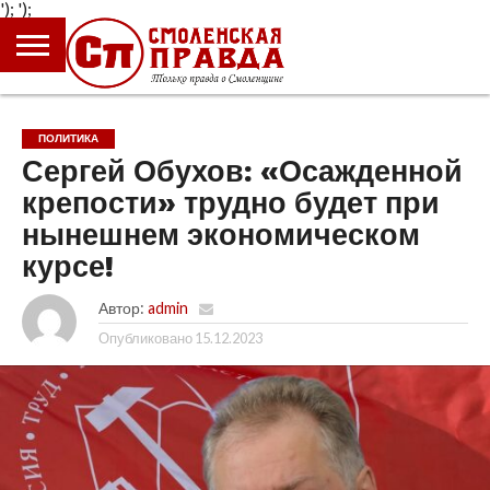
');
');
ГЛАВНАЯ
НОВОСТИ
ПРОИСШЕСТВИЯ
ПОЛИТИКА
КУЛЬТУРА
ЭКОНОМИКА
ОБЩЕСТВО
БЛОГИ
ПОЛИТИКА
Сергей Обухов: «Осажденной
крепости» трудно будет при
нынешнем экономическом
курсе!
Автор:
admin
Опубликовано
15.12.2023