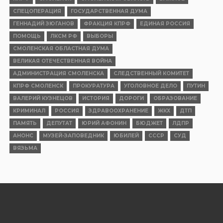
СПЕЦОПЕРАЦИЯ
ГОСУДАРСТВЕННАЯ ДУМА
ГЕННАДИЙ ЗЮГАНОВ
ФРАКЦИЯ КПРФ
ЕДИНАЯ РОССИЯ
ПОМОЩЬ
ЛКСМ РФ
ВЫБОРЫ
СМОЛЕНСКАЯ ОБЛАСТНАЯ ДУМА
ВЕЛИКАЯ ОТЕЧЕСТВЕННАЯ ВОЙНА
АДМИНИСТРАЦИЯ СМОЛЕНСКА
СЛЕДСТВЕННЫЙ КОМИТЕТ
КПРФ СМОЛЕНСК
ПРОКУРАТУРА
УГОЛОВНОЕ ДЕЛО
ПУТИН
ВАЛЕРИЙ КУЗНЕЦОВ
ИСТОРИЯ
ДОРОГИ
ОБРАЗОВАНИЕ
КРИМИНАЛ
РОССИЯ
ЗДРАВООХРАНЕНИЕ
ЖКХ
ДТП
ПАМЯТЬ
ДЕПУТАТ
ЮРИЙ АФОНИН
БЮДЖЕТ
ЛДПР
АНОНС
МУЗЕЙ-ЗАПОВЕДНИК
ЮБИЛЕЙ
СССР
СУД
ВЯЗЬМА