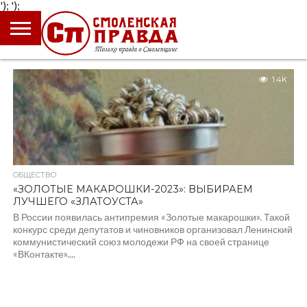
');
');
ГЛАВНАЯ
НОВОСТИ
ПРОИСШЕСТВИЯ
ПОЛИТИКА
КУЛЬТУРА
ЭКОНОМИКА
ОБЩЕСТВО
БЛОГИ
1.4K
ОБЩЕСТВО
«ЗОЛОТЫЕ МАКАРОШКИ-2023»: ВЫБИРАЕМ
ЛУЧШЕГО «ЗЛАТОУСТА»
В России появилась антипремия «Золотые макарошки». Такой
конкурс среди депутатов и чиновников организовал Ленинский
коммунистический союз молодежи РФ на своей странице
«ВКонтакте»....