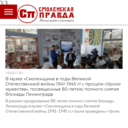
');
');
ГЛАВНАЯ
НОВОСТИ
ПРОИСШЕСТВИЯ
ПОЛИТИКА
КУЛЬТУРА
ЭКОНОМИКА
ОБЩЕСТВО
БЛОГИ
1.6K
ОБЩЕСТВО
В музее «Смоленщина в годы Великой
Отечественной войны 1941-1945 гг.» прошли «Уроки
мужества», посвященные 80-летию полного снятия
блокады Ленинграда
В рамках празднования 80-летия полного снятия блокады
Ленинграда в музее «Смоленщина в годы Великой
Отечественной войны 1941-1945 гг.» были проведены «Уроки
мужества»...