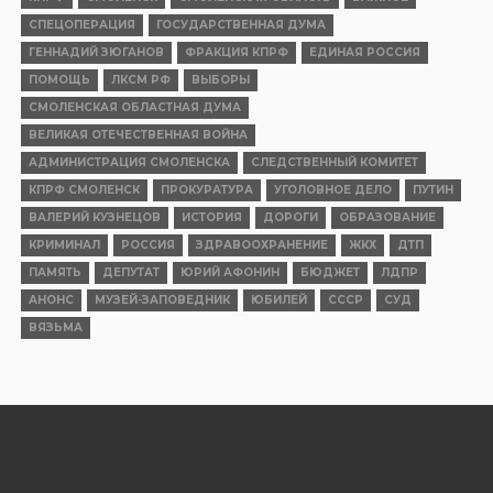
СПЕЦОПЕРАЦИЯ
ГОСУДАРСТВЕННАЯ ДУМА
ГЕННАДИЙ ЗЮГАНОВ
ФРАКЦИЯ КПРФ
ЕДИНАЯ РОССИЯ
ПОМОЩЬ
ЛКСМ РФ
ВЫБОРЫ
СМОЛЕНСКАЯ ОБЛАСТНАЯ ДУМА
ВЕЛИКАЯ ОТЕЧЕСТВЕННАЯ ВОЙНА
АДМИНИСТРАЦИЯ СМОЛЕНСКА
СЛЕДСТВЕННЫЙ КОМИТЕТ
КПРФ СМОЛЕНСК
ПРОКУРАТУРА
УГОЛОВНОЕ ДЕЛО
ПУТИН
ВАЛЕРИЙ КУЗНЕЦОВ
ИСТОРИЯ
ДОРОГИ
ОБРАЗОВАНИЕ
КРИМИНАЛ
РОССИЯ
ЗДРАВООХРАНЕНИЕ
ЖКХ
ДТП
ПАМЯТЬ
ДЕПУТАТ
ЮРИЙ АФОНИН
БЮДЖЕТ
ЛДПР
АНОНС
МУЗЕЙ-ЗАПОВЕДНИК
ЮБИЛЕЙ
СССР
СУД
ВЯЗЬМА