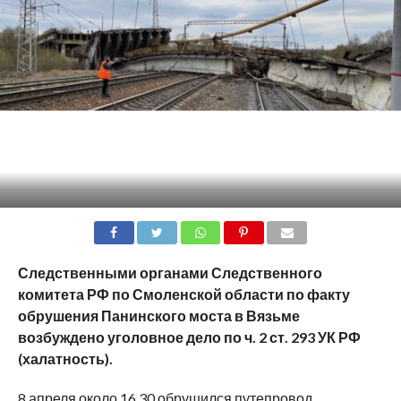
SHARE
TWEET
SHARE
SHARE
EMAIL
Следственными органами Следственного
комитета РФ по Смоленской области по факту
обрушения Панинского моста в Вязьме
возбуждено уголовное дело по ч. 2 ст. 293 УК РФ
(халатность).
8 апреля около 16.30 обрушился путепровод,