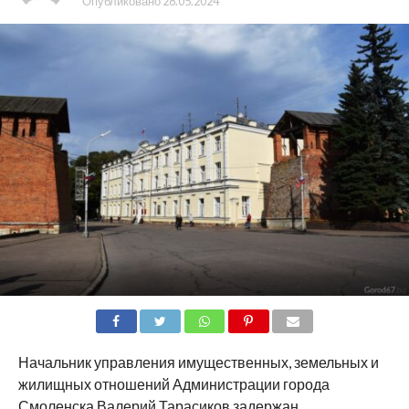
Опубликовано
28.05.2024
SHARE
TWEET
SHARE
SHARE
EMAIL
Начальник управления имущественных, земельных и
жилищных отношений Администрации города
Смоленска Валерий Тарасиков задержан