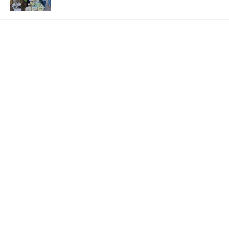
НОВОСТИ
Прокуратура добилась восстановления
прав граждан на качественное
водоснабжение
Опубликовано
29.07.2026
Официальный сайт газеты Смоленская правда
e-mail: smolpravda@gmail.com
тел. 8(4812) 35-04-66