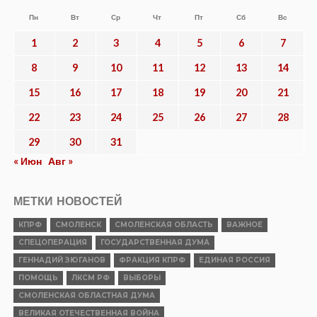
Пн
Вт
Ср
Чт
Пт
Сб
Вс
1
2
3
4
5
6
7
8
9
10
11
12
13
14
15
16
17
18
19
20
21
22
23
24
25
26
27
28
29
30
31
« Июн
Авг »
МЕТКИ НОВОСТЕЙ
КПРФ
СМОЛЕНСК
СМОЛЕНСКАЯ ОБЛАСТЬ
ВАЖНОЕ
СПЕЦОПЕРАЦИЯ
ГОСУДАРСТВЕННАЯ ДУМА
ГЕННАДИЙ ЗЮГАНОВ
ФРАКЦИЯ КПРФ
ЕДИНАЯ РОССИЯ
ПОМОЩЬ
ЛКСМ РФ
ВЫБОРЫ
СМОЛЕНСКАЯ ОБЛАСТНАЯ ДУМА
ВЕЛИКАЯ ОТЕЧЕСТВЕННАЯ ВОЙНА