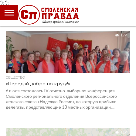
');
');
ГЛАВНАЯ
НОВОСТИ
ПРОИСШЕСТВИЯ
ПОЛИТИКА
КУЛЬТУРА
ЭКОНОМИКА
ОБЩЕСТВО
БЛОГИ
1.7K
ОБЩЕСТВО
«Передай добро по кругу!»
6 июля состоялась IV отчетно-выборная конференция
Смоленского регионального отделения Всероссийского
женского союза «Надежда России», на которую прибыли
делегаты, представляющие 13 местных организаций....
1.2K