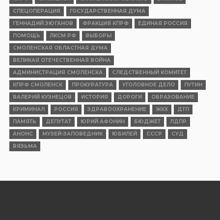
СПЕЦОПЕРАЦИЯ
ГОСУДАРСТВЕННАЯ ДУМА
ГЕННАДИЙ ЗЮГАНОВ
ФРАКЦИЯ КПРФ
ЕДИНАЯ РОССИЯ
ПОМОЩЬ
ЛКСМ РФ
ВЫБОРЫ
СМОЛЕНСКАЯ ОБЛАСТНАЯ ДУМА
ВЕЛИКАЯ ОТЕЧЕСТВЕННАЯ ВОЙНА
АДМИНИСТРАЦИЯ СМОЛЕНСКА
СЛЕДСТВЕННЫЙ КОМИТЕТ
КПРФ СМОЛЕНСК
ПРОКУРАТУРА
УГОЛОВНОЕ ДЕЛО
ПУТИН
ВАЛЕРИЙ КУЗНЕЦОВ
ИСТОРИЯ
ДОРОГИ
ОБРАЗОВАНИЕ
КРИМИНАЛ
РОССИЯ
ЗДРАВООХРАНЕНИЕ
ЖКХ
ДТП
ПАМЯТЬ
ДЕПУТАТ
ЮРИЙ АФОНИН
БЮДЖЕТ
ЛДПР
АНОНС
МУЗЕЙ-ЗАПОВЕДНИК
ЮБИЛЕЙ
СССР
СУД
ВЯЗЬМА