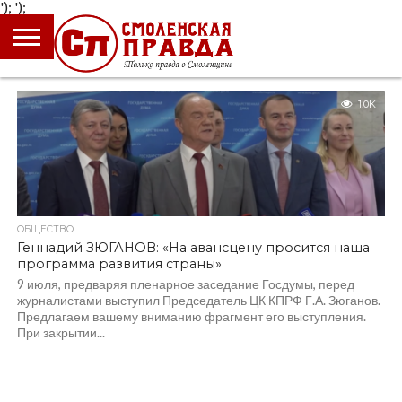
');
');
ГЛАВНАЯ
НОВОСТИ
ПРОИСШЕСТВИЯ
ПОЛИТИКА
КУЛЬТУРА
ЭКОНОМИКА
ОБЩЕСТВО
БЛОГИ
1.0K
ОБЩЕСТВО
Геннадий ЗЮГАНОВ: «На авансцену просится наша
программа развития страны»
9 июля, предваряя пленарное заседание Госдумы, перед
журналистами выступил Председатель ЦК КПРФ Г.А. Зюганов.
Предлагаем вашему вниманию фрагмент его выступления.
При закрытии...