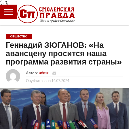
');
');
ГЛАВНАЯ
НОВОСТИ
ПРОИСШЕСТВИЯ
ПОЛИТИКА
КУЛЬТУРА
ЭКОНОМИКА
ОБЩЕСТВО
БЛОГИ
ОБЩЕСТВО
Геннадий ЗЮГАНОВ: «На
авансцену просится наша
программа развития страны»
Автор:
admin
Опубликовано
14.07.2024