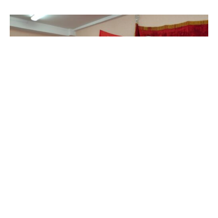
Председатель Починковского отделения
«ВЖС-«Надежда России» — Анна Ефимовна
Никитенкова, первый секретарь местного райкома
КПРФ. За отчётный период женская организация