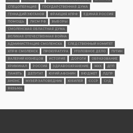
СПЕЦОПЕРАЦИЯ
ГОСУДАРСТВЕННАЯ ДУМА
ГЕННАДИЙ ЗЮГАНОВ
ФРАКЦИЯ КПРФ
ЕДИНАЯ РОССИЯ
ПОМОЩЬ
ЛКСМ РФ
ВЫБОРЫ
СМОЛЕНСКАЯ ОБЛАСТНАЯ ДУМА
ВЕЛИКАЯ ОТЕЧЕСТВЕННАЯ ВОЙНА
АДМИНИСТРАЦИЯ СМОЛЕНСКА
СЛЕДСТВЕННЫЙ КОМИТЕТ
КПРФ СМОЛЕНСК
ПРОКУРАТУРА
УГОЛОВНОЕ ДЕЛО
ПУТИН
ВАЛЕРИЙ КУЗНЕЦОВ
ИСТОРИЯ
ДОРОГИ
ОБРАЗОВАНИЕ
КРИМИНАЛ
РОССИЯ
ЗДРАВООХРАНЕНИЕ
ЖКХ
ДТП
ПАМЯТЬ
ДЕПУТАТ
ЮРИЙ АФОНИН
БЮДЖЕТ
ЛДПР
АНОНС
МУЗЕЙ-ЗАПОВЕДНИК
ЮБИЛЕЙ
СССР
СУД
ВЯЗЬМА