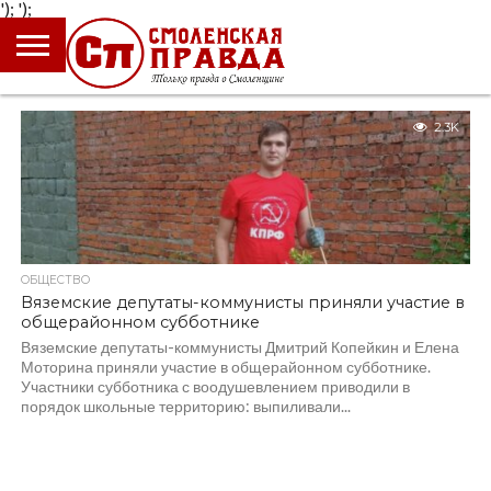
');
');
ГЛАВНАЯ
НОВОСТИ
ПРОИСШЕСТВИЯ
ПОЛИТИКА
КУЛЬТУРА
ЭКОНОМИКА
ОБЩЕСТВО
БЛОГИ
2.3K
ОБЩЕСТВО
Вяземские депутаты-коммунисты приняли участие в
общерайонном субботнике
Вяземские депутаты-коммунисты Дмитрий Копейкин и Елена
Моторина приняли участие в общерайонном субботнике.
Участники субботника с воодушевлением приводили в
порядок школьные территорию: выпиливали...