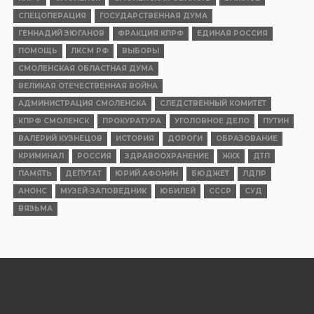
СПЕЦОПЕРАЦИЯ
ГОСУДАРСТВЕННАЯ ДУМА
ГЕННАДИЙ ЗЮГАНОВ
ФРАКЦИЯ КПРФ
ЕДИНАЯ РОССИЯ
ПОМОЩЬ
ЛКСМ РФ
ВЫБОРЫ
СМОЛЕНСКАЯ ОБЛАСТНАЯ ДУМА
ВЕЛИКАЯ ОТЕЧЕСТВЕННАЯ ВОЙНА
АДМИНИСТРАЦИЯ СМОЛЕНСКА
СЛЕДСТВЕННЫЙ КОМИТЕТ
КПРФ СМОЛЕНСК
ПРОКУРАТУРА
УГОЛОВНОЕ ДЕЛО
ПУТИН
ВАЛЕРИЙ КУЗНЕЦОВ
ИСТОРИЯ
ДОРОГИ
ОБРАЗОВАНИЕ
КРИМИНАЛ
РОССИЯ
ЗДРАВООХРАНЕНИЕ
ЖКХ
ДТП
ПАМЯТЬ
ДЕПУТАТ
ЮРИЙ АФОНИН
БЮДЖЕТ
ЛДПР
АНОНС
МУЗЕЙ-ЗАПОВЕДНИК
ЮБИЛЕЙ
СССР
СУД
ВЯЗЬМА