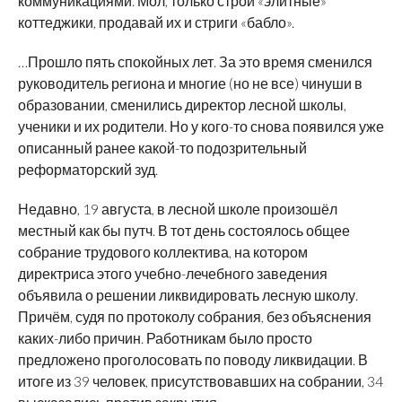
коммуникациями. Мол, только строй «элитные»
коттеджики, продавай их и стриги «бабло».
…Прошло пять спокойных лет. За это время сменился
руководитель региона и многие (но не все) чинуши в
образовании, сменились директор лесной школы,
ученики и их родители. Но у кого-то снова появился уже
описанный ранее какой-то подозрительный
реформаторский зуд.
Недавно, 19 августа, в лесной школе произошёл
местный как бы путч. В тот день состоялось общее
собрание трудового коллектива, на котором
директриса этого учебно-лечебного заведения
объявила о решении ликвидировать лесную школу.
Причём, судя по протоколу собрания, без объяснения
каких-либо причин. Работникам было просто
предложено проголосовать по поводу ликвидации. В
итоге из 39 человек, присутствовавших на собрании, 34