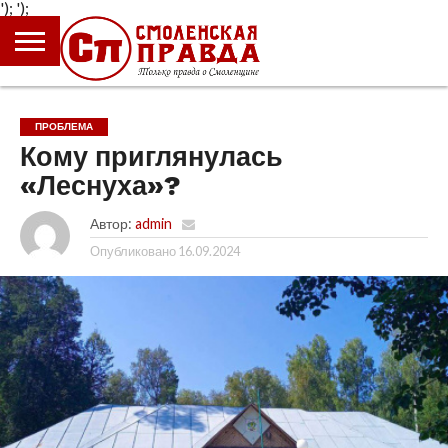
');
');
ГЛАВНАЯ
НОВОСТИ
ПРОИСШЕСТВИЯ
ПОЛИТИКА
КУЛЬТУРА
ЭКОНОМИКА
ОБЩЕСТВО
БЛОГИ
ПРОБЛЕМА
Кому приглянулась
«Леснуха»?
Автор:
admin
Опубликовано
16.09.2024