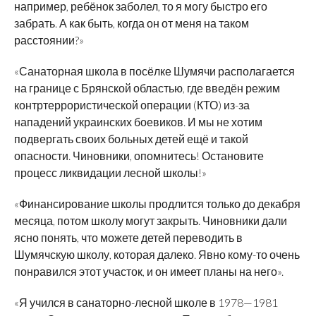
например, ребёнок заболел, то я могу быстро его
забрать. А как быть, когда он от меня на таком
расстоянии?»
«Санаторная школа в посёлке Шумячи располагается
на границе с Брянской областью, где введён режим
контртеррористической операции (КТО) из-за
нападений украинских боевиков. И мы не хотим
подвергать своих больных детей ещё и такой
опасности. Чиновники, опомнитесь! Остановите
процесс ликвидации лесной школы!»
«Финансирование школы продлится только до декабря
месяца, потом школу могут закрыть. Чиновники дали
ясно понять, что можете детей переводить в
Шумячскую школу, которая далеко. Явно кому-то очень
понравился этот участок, и он имеет планы на него».
«Я учился в санаторно-лесной школе в 1978—1981