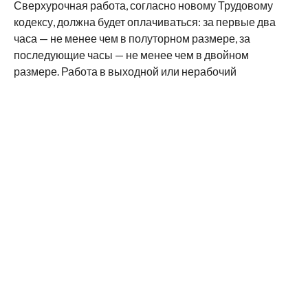
Сверхурочная работа, согласно новому Трудовому
кодексу, должна будет оплачиваться: за первые два
часа — не менее чем в полуторном размере, за
последующие часы — не менее чем в двойном
размере. Работа в выходной или нерабочий
праздничный день будет оплачиваться не менее чем в
двойном размере.
Страна получит Трудовой кодекс XXI века, отвечающий
всем современным социальным и технологическим
тенденциям. Новый Трудовой кодекс, разработанный
КПРФ, — это достойные зарплаты и высокий уровень
социальной защищённости работников, это уважение к
человеку труда, это устойчивое развитие нашей
страны.
Юрий АФОНИН,
первый заместитель Председателя ЦК КПРФ,