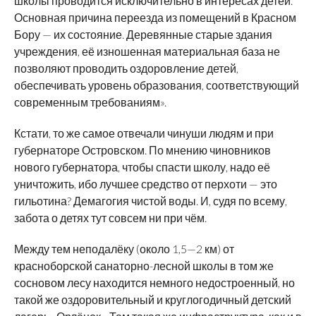
школы проводится исключительно в интересах детей.
Основная причина переезда из помещений в Красном
Бору — их состояние. Деревянные старые здания
учреждения, её изношенная материальная база не
позволяют проводить оздоровление детей,
обеспечивать уровень образования, соответствующий
современным требованиям».
Кстати, то же самое отвечали чинуши людям и при
губернаторе Островском. По мнению чиновников
нового губернатора, чтобы спасти школу, надо её
уничтожить, ибо лучшее средство от перхоти — это
гильотина? Демагогия чистой воды. И, судя по всему,
забота о детях тут совсем ни при чём.
Между тем неподалёку (около 1,5—2 км) от
красноборской санаторно-лесной школы в том же
сосновом лесу находится немного недостроенный, но
такой же оздоровительный и круглогодичный детский