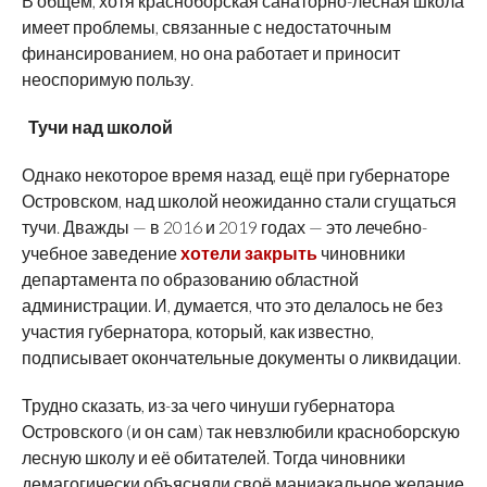
В общем, хотя красноборская санаторно-лесная школа
имеет проблемы, связанные с недостаточным
финансированием, но она работает и приносит
неоспоримую пользу.
Тучи над школой
Однако некоторое время назад, ещё при губернаторе
Островском, над школой неожиданно стали сгущаться
тучи. Дважды — в 2016 и 2019 годах — это лечебно-
учебное заведение
хотели закрыть
чиновники
департамента по образованию областной
администрации. И, думается, что это делалось не без
участия губернатора, который, как известно,
подписывает окончательные документы о ликвидации.
Трудно сказать, из-за чего чинуши губернатора
Островского (и он сам) так невзлюбили красноборскую
лесную школу и её обитателей. Тогда чиновники
демагогически объясняли своё маниакальное желание