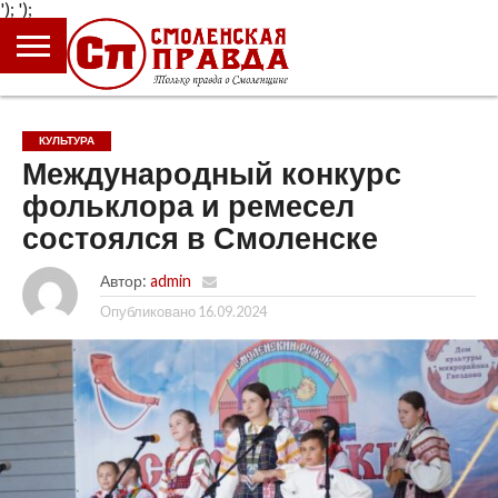
');
');
ГЛАВНАЯ
НОВОСТИ
ПРОИСШЕСТВИЯ
ПОЛИТИКА
КУЛЬТУРА
ЭКОНОМИКА
ОБЩЕСТВО
БЛОГИ
КУЛЬТУРА
Международный конкурс
фольклора и ремесел
состоялся в Смоленске
Автор:
admin
Опубликовано
16.09.2024