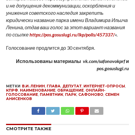
и не допущения декоммунизации, оскорбления и
унижения советского наследия закрепить
юридически название парка имени Владимира Ильича
Ленина, отдав ваш голос за этот вариант названия
по ссылке
https://pos.gosuslugi.ru/lkp/polls/457337/
«.
Голосование продлится до 30 сентября.
Использованы материалы
vk.com/safonovokprf
и
pos.gosuslugi.ru
МЕТКИ
В.И. ЛЕНИН
,
ГЛАВА
,
ДЕПУТАТ
,
ИНТЕРНЕТ-ОПРОСЫ
,
КПРФ
,
НАИМЕНОВАНИЕ
,
ОБРАЩЕНИЕ
,
ОНЛАЙН-
ГОЛОСОВАНИЕ
,
ПАМЯТНИК
,
ПАРК
,
САФОНОВО
,
СЕМЕН
АНИСЕНКОВ
SHARE
TWEET
SHARE
SHARE
EMAIL
СМОТРИТЕ ТАКЖЕ