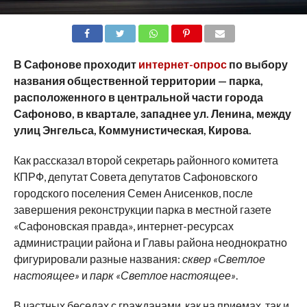
SHARE
TWEET
SHARE
SHARE
EMAIL
В Сафонове проходит
интернет-опрос
по выбору
названия общественной территории — парка,
расположенного в центральной части города
Сафоново, в квартале, западнее ул. Ленина, между
улиц Энгельса, Коммунистическая, Кирова.
Как рассказал второй секретарь районного комитета
КПРФ, депутат Совета депутатов Сафоновского
городского поселения Семен Анисенков, после
завершения реконструкции парка в местной газете
«Сафоновская правда», интернет-ресурсах
администрации района и Главы района неоднократно
фигурировали разные названия:
сквер «Светлое
настоящее»
и
парк «Светлое настоящее»
.
В частных беседах с гражданами, как на приемах, так и