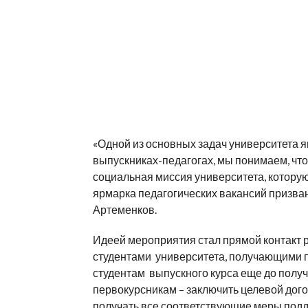
«Одной из основных задач университета я
выпускниках-педагогах, мы понимаем, что 
социальная миссия университета, которую
ярмарка педагогических вакансий призван
Артеменков.
Идеей мероприятия стал прямой контакт р
студентами университета, получающими п
студентам выпускного курса еще до полу
первокурсникам – заключить целевой догов
получать все соответствующие меры подд