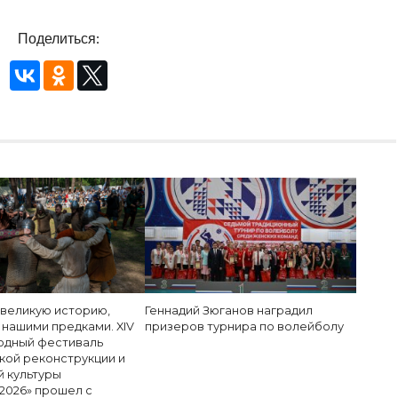
Поделиться:
 великую историю,
Геннадий Зюганов наградил
 нашими предками. XIV
призеров турнира по волейболу
дный фестиваль
кой реконструкции и
й культуры
2026» прошел с