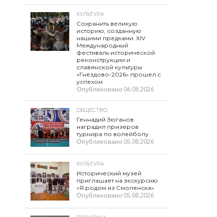
КУЛЬТУРА
Сохранить великую
историю, созданную
нашими предками. XIV
Международный
фестиваль исторической
реконструкции и
славянской культуры
«Гнёздово-2026» прошел с
успехом
Опубликовано
06.08.2026
ОБЩЕСТВО
Геннадий Зюганов
наградил призеров
турнира по волейболу
Опубликовано
05.08.2026
КУЛЬТУРА
Исторический музей
приглашает на экскурсию
«Я родом из Смоленска»
Опубликовано
05.08.2026