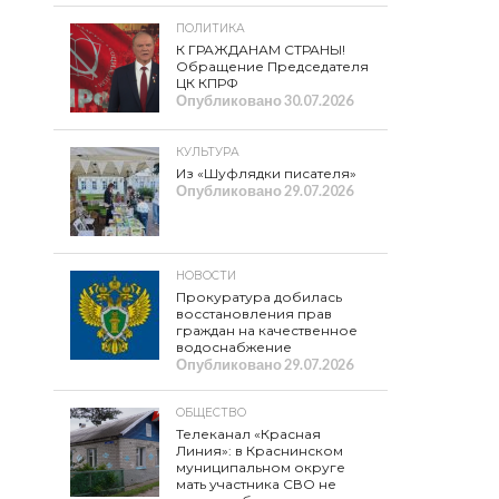
ПОЛИТИКА
К ГРАЖДАНАМ СТРАНЫ!
Обращение Председателя
ЦК КПРФ
Опубликовано
30.07.2026
КУЛЬТУРА
Из «Шуфлядки писателя»
Опубликовано
29.07.2026
НОВОСТИ
Прокуратура добилась
восстановления прав
граждан на качественное
водоснабжение
Опубликовано
29.07.2026
ОБЩЕСТВО
Телеканал «Красная
Линия»: в Краснинском
муниципальном округе
мать участника СВО не