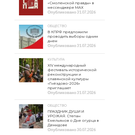
«Смоленской правды» в
мессенджере МАХ
Опубликовано
31.07.2026
ОБЩЕСТВО
В КПРФ предложили
проводить выборы одним
днем
Опубликовано
31.07.2026
КУЛЬТУРА
XIV международный
фестиваль исторической
реконструкции и
славянской культуры
«Гнёздово-2026»
приглашает
Опубликовано
31.07.2026
ОБЩЕСТВО
ПРАЗДНИК ДУШИ И
УРОЖАЯ. Степан
Емельянов о Дне огурца в
Демидове
Опубликовано
30.07.2026