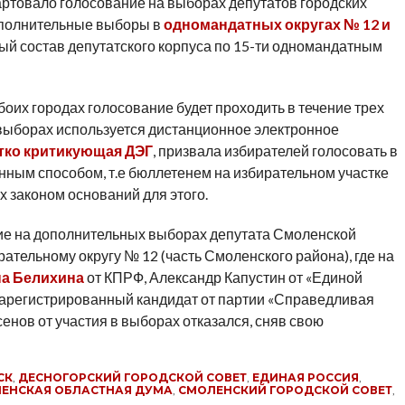
артовало голосование на выборах депутатов городских
ополнительные выборы в
одномандатных округах № 12 и
вый состав депутатского корпуса по 15-ти одномандатным
оих городах голосование будет проходить в течение трех
 выборах используется дистанционное электронное
тко критикующая ДЭГ
, призвала избирателей голосовать в
нным способом, т.е бюллетенем на избирательном участке
 законом оснований для этого.
ние на дополнительных выборах депутата Смоленской
тельному округу № 12 (часть Смоленского района), где на
на Белихина
от КПРФ, Александр Капустин от «Единой
зарегистрированный кандидат от партии «Справедливая
енов от участия в выборах отказался, сняв свою
СК
,
ДЕСНОГОРСКИЙ ГОРОДСКОЙ СОВЕТ
,
ЕДИНАЯ РОССИЯ
,
ЕНСКАЯ ОБЛАСТНАЯ ДУМА
,
СМОЛЕНСКИЙ ГОРОДСКОЙ СОВЕТ
,