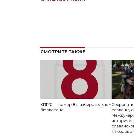
СМОТРИТЕ ТАКЖЕ
КПРФ — номер 8 в избирательном
Сохранить
бюллетене
созданную
Междунаро
историчес
славянско
«Гнёздово-