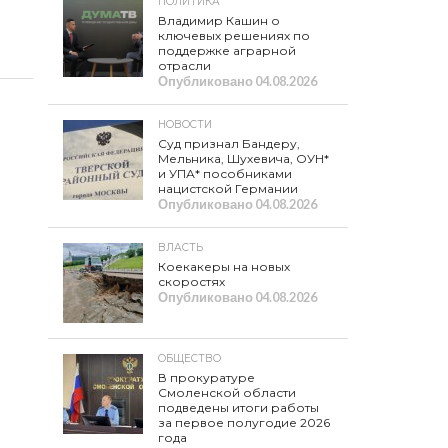
ПОЛИТИКА
Владимир Кашин о
ключевых решениях по
поддержке аграрной
отрасли
Опубликовано
04.08.2026
НОВОСТИ
Суд признал Бандеру,
Мельника, Шухевича, ОУН*
и УПА* пособниками
нацистской Германии
Опубликовано
04.08.2026
ВЛАСТЬ
Коекакеры на новых
скоростях
Опубликовано
04.08.2026
ОБЩЕСТВО
В прокуратуре
Смоленской области
подведены итоги работы
за первое полугодие 2026
года