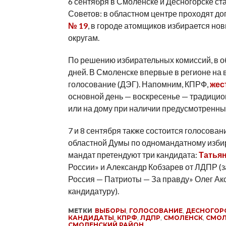
6 сентября в Смоленске и Десногорске ст
Советов: в областном центре проходят д
№ 19
, в городе атомщиков избирается но
округам.
По решению избирательных комиссий, в об
дней. В Смоленске впервые в регионе на
голосование (ДЭГ). Напомним, КПРФ,
жес
основной день — воскресенье — традицио
или на дому при наличии предусмотренных
7 и 8 сентября также состоится голосова
областной Думы по одномандатному избира
мандат претендуют три кандидата:
Татья
России» и Александр Кобзарев от ЛДПР (
Россия — Патриоты — За правду» Олег Акс
кандидатуру).
МЕТКИ
ВЫБОРЫ
,
ГОЛОСОВАНИЕ
,
ДЕСНОГОР
КАНДИДАТЫ
,
КПРФ
,
ЛДПР
,
СМОЛЕНСК
,
СМОЛ
СМОЛЕНСКИЙ РАЙОН