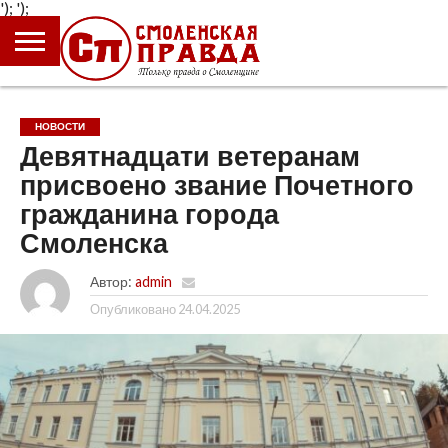
');
');
ГЛАВНАЯ
НОВОСТИ
ПРОИСШЕСТВИЯ
ПОЛИТИКА
КУЛЬТУРА
ЭКОНОМИКА
ОБЩЕСТВО
БЛОГИ
НОВОСТИ
Девятнадцати ветеранам
присвоено звание Почетного
гражданина города
Смоленска
Автор:
admin
Опубликовано
24.04.2025