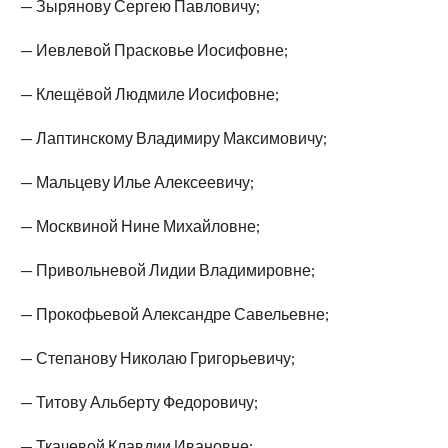
— Зырянову Сергею Павловичу;
— Иевлевой Прасковье Иосифовне;
— Клещёвой Людмиле Иосифовне;
— Лаптинскому Владимиру Максимовичу;
— Мальцеву Илье Алексеевичу;
— Москвиной Нине Михайловне;
— Привольневой Лидии Владимировне;
— Прокофьевой Александре Савельевне;
— Степанову Николаю Григорьевичу;
— Титову Альберту Федоровичу;
— Ткачевой Клавдии Ивановне;