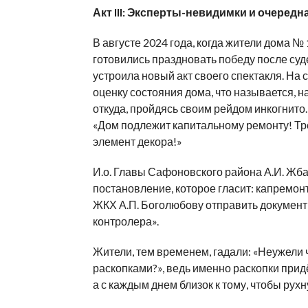
Акт III: Эксперты-невидимки и очеред
В августе 2024 года, когда жители дома №
готовились праздновать победу после су
устроила новый акт своего спектакля. На
оценку состояния дома, что называется, н
откуда, пройдясь своим рейдом инкогнито
«Дом подлежит капитальному ремонту! Тр
элемент декора!»
И.о. Главы Сафоновского района А.И. Жб
постановление, которое гласит: капремон
ЖКХ А.П. Боголюбову отправить документы
контролера».
Жители, тем временем, гадали: «Неужели
раскопками?», ведь именно раскопки прид
а с каждым днем близок к тому, чтобы рухн