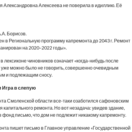
ия Александровна Алексеева не поверила в идиллию. Её
.А. Борисов.
ен в Региональную программу капремонта до 2043 г. Ремонт
анирован на 2020–2022 годы».
 в лексиконе чиновников означает «когда-нибудь после
е уже можно было не говорить, совершенно очевидным
ным и подлежащим сносу.
и Игра в слепую
нта Смоленской области все-таки озаботился сафоновским
 капитального ремонта. Но вот незадача: увидев здание,
в фонд письмо, что дом не подлежит никакому капремонту.
онта пишет письмо в Главное управление «Государственной