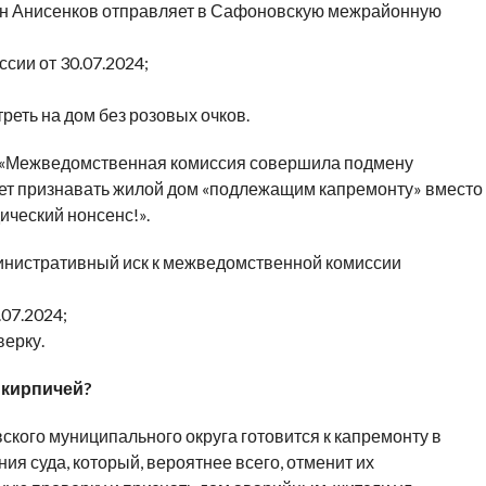
ен Анисенков отправляет в Сафоновскую межрайонную
сии от 30.07.2024;
реть на дом без розовых очков.
т: «Межведомственная комиссия совершила подмену
ет признавать жилой дом «подлежащим капремонту» вместо
ический нонсенс!».
инистративный иск к межведомственной комиссии
07.2024;
верку.
 кирпичей?
кого муниципального округа готовится к капремонту в
ния суда, который, вероятнее всего, отменит их