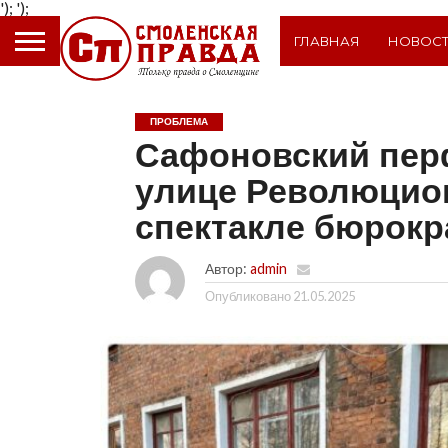
');
');
ГЛАВНАЯ
НОВОС
ПРОБЛЕМА
Сафоновский перф
улице Революцион
спектакле бюрокр
Автор:
admin
Опубликовано
21.05.2025