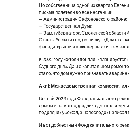
Но собственница одной из квартир Евген
письма полетели во все инстанции:
— Администрация Сафоновского района;
— Государственная Дума;
— Зам. губернатора Смоленской области А
Ответы были как под копирку: «Дом включ
фасада, крыши и инженерных систем запл
К 2022 году жители поняли: «планируется»
Судного дня». Да и о капитальном ремонт
стало, что дом нужно признавать аварий
Акт I: Межведомственная комиссия, ил
Весной 2023 года Фонд капиального ремо
домом и нанял подрядчика для проведения
подрядчик убежал, а напоследок написал 
И вот доблестный Фонд капитального рем