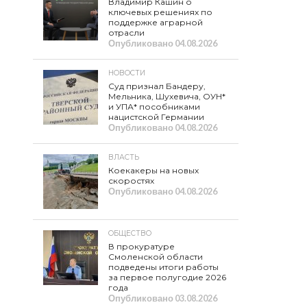
Владимир Кашин о
ключевых решениях по
поддержке аграрной
отрасли
Опубликовано
04.08.2026
НОВОСТИ
Суд признал Бандеру,
Мельника, Шухевича, ОУН*
и УПА* пособниками
нацистской Германии
Опубликовано
04.08.2026
ВЛАСТЬ
Коекакеры на новых
скоростях
Опубликовано
04.08.2026
ОБЩЕСТВО
В прокуратуре
Смоленской области
подведены итоги работы
за первое полугодие 2026
года
Опубликовано
03.08.2026