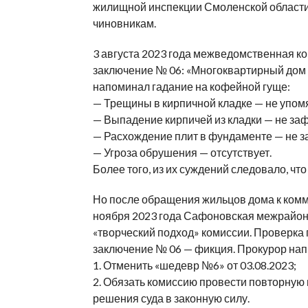
жилищной инспекции Смоленской области»
чиновникам.
3 августа 2023 года межведомственная 
заключение № 06: «Многоквартирный дом а
напоминал гадание на кофейной гуще:
— Трещины в кирпичной кладке — не упом
— Выпадение кирпичей из кладки — не за
— Расхождение плит в фундаменте — не 
— Угроза обрушения — отсутствует.
Более того, из их суждений следовало, чт
Но после обращения жильцов дома к комм
ноября 2023 года Сафоновская межрайон
«творческий подход» комиссии. Проверка 
заключение № 06 — фикция. Прокурор нап
1. Отменить «шедевр №6» от 03.08.2023;
2. Обязать комиссию провести повторную 
решения суда в законную силу.