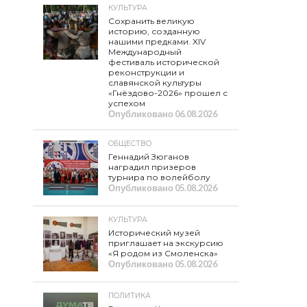
КУЛЬТУРА
Сохранить великую
историю, созданную
нашими предками. XIV
Международный
фестиваль исторической
реконструкции и
славянской культуры
«Гнёздово-2026» прошел с
успехом
Опубликовано
06.08.2026
ОБЩЕСТВО
Геннадий Зюганов
наградил призеров
турнира по волейболу
Опубликовано
05.08.2026
КУЛЬТУРА
Исторический музей
приглашает на экскурсию
«Я родом из Смоленска»
Опубликовано
05.08.2026
ПОЛИТИКА