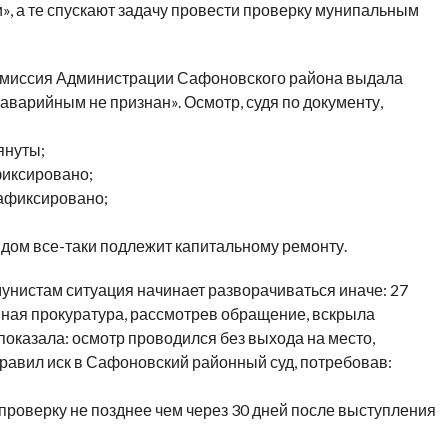
, а те спускают задачу провести проверку мунипальным
комиссия Администрации Сафоновского района выдала
варийным не признан». Осмотр, судя по документу,
януты;
фиксировано;
зафиксировано;
о дом все-таки подлежит капитальному ремонту.
унистам ситуация начинает разворачиваться иначе: 27
ная прокуратура, рассмотрев обращение, вскрыла
показала: осмотр проводился без выхода на место,
равил иск в Сафоновский районный суд, потребовав:
проверку не позднее чем через 30 дней после выступления