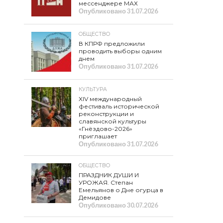
мессенджере МАХ
Опубликовано
31.07.2026
ОБЩЕСТВО
В КПРФ предложили
проводить выборы одним
днем
Опубликовано
31.07.2026
КУЛЬТУРА
XIV международный
фестиваль исторической
реконструкции и
славянской культуры
«Гнёздово-2026»
приглашает
Опубликовано
31.07.2026
ОБЩЕСТВО
ПРАЗДНИК ДУШИ И
УРОЖАЯ. Степан
Емельянов о Дне огурца в
Демидове
Опубликовано
30.07.2026