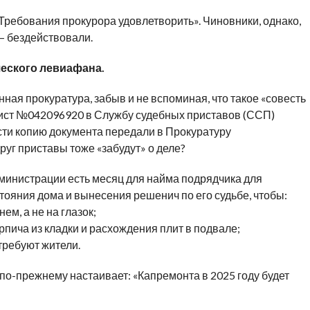
«Требования прокурора удовлетворить». Чиновники, однако,
— бездействовали.
ческого левиафана.
ая прокуратура, забыв и не вспоминая, что такое «совесть
лист №042096920 в Службу судебных приставов (ССП)
ти копию документа передали в Прокуратуру
руг приставы тоже «забудут» о деле?
инистрации есть месяц для найма подрядчика для
тояния дома и вынесения решенич по его судьбе, чтобы:
м, а не на глазок;
рпича из кладки и расхождения плит в подвале;
требуют жители.
о-прежнему настаивает: «Капремонта в 2025 году будет