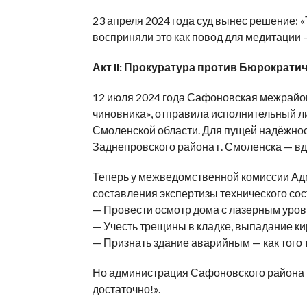
23 апреля 2024 года суд вынес решение: 
восприняли это как повод для медитации 
Акт II: Прокуратура против Бюрократи
12 июля 2024 года Сафоновская межрайонн
чиновника», отправила исполнительный 
Смоленской области. Для пущей надёжнос
Заднепровского района г. Смоленска — вд
Теперь у межведомственной комиссии Адм
составления экспертизы технического сос
— Провести осмотр дома с лазерным уровне
— Учесть трещины в кладке, выпадание ки
— Признать здание аварийным — как того 
Но администрация Сафоновского района п
достаточно!».