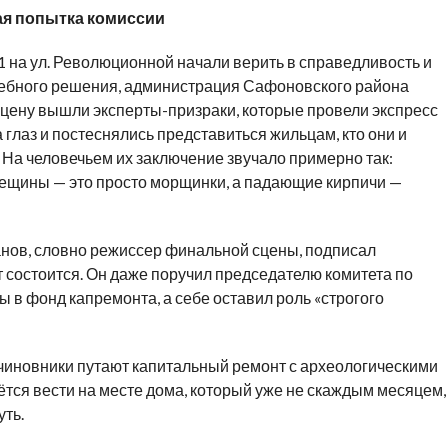
ная попытка комиссии
 1 на ул. Революционной начали верить в справедливость и
дебного решения, администрация Сафоновского района
 сцену вышли эксперты-призраки, которые провели экспресс
а глаз и постеснялись представиться жильцам, кто они и
. На человечьем их заключение звучало примерно так:
ещины — это просто морщинки, а падающие кирпичи —
анов, словно режиссер финальной сцены, подписал
т состоится. Он даже поручил председателю комитета по
 в фонд капремонта, а себе оставил роль «строгого
 чиновники путают капитальный ремонт с археологическими
ётся вести на месте дома, который уже не скаждым месяцем,
уть.