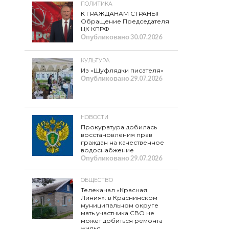
ПОЛИТИКА
К ГРАЖДАНАМ СТРАНЫ!
Обращение Председателя
ЦК КПРФ
Опубликовано
30.07.2026
КУЛЬТУРА
Из «Шуфлядки писателя»
Опубликовано
29.07.2026
НОВОСТИ
Прокуратура добилась
восстановления прав
граждан на качественное
водоснабжение
Опубликовано
29.07.2026
ОБЩЕСТВО
Телеканал «Красная
Линия»: в Краснинском
муниципальном округе
мать участника СВО не
может добиться ремонта
жилья