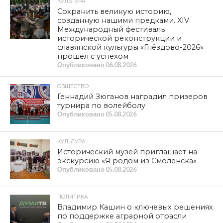
империю в новой форме – СССР. Внедрили
уникальную систему образования, которая позволила
стране стать самой грамотной, самой
квалифицированной и самой победоносной. СССР в
предвоенные годы построил тысячи заводов и освоил
все современные виды техники.
В Великую Отечественную войну победил не только
советский солдат и красный командир. Урал победил
Рур!
Фашист начинал против нас войну, имея трехкратный
перевес. Когда ситуация стала критической, Сталину
хватило воли и мужества издать приказ №227 «Ни шагу
назад». Наши солдаты дрались до конца за каждую
пядь земли. Перебросили за Волгу и Урал 1,5 тысячи
заводов и 10 млн. человек, все сделали для Победы.
Переломили!