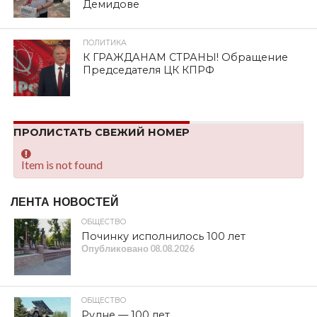
SHARE
TWEET
SHARE
SHARE
EMAIL
7 октября, предваряя пленарное заседание
Госдумы, перед журналистами выступил
Председатель ЦК КПРФ, руководитель фракции
КПРФ в Госдуме Г.А. Зюганов. В частности, он
сказал:
— В своем выступлении Путин избегал жестких оценок.
Четыре года назад на таком же Валдайском форуме он
официально заявил, что капитализм зашел в тупик и
надо искать новые решения.
Наша партия не только откликнулась на это путинское
заявление. Она максимально обобщила все то, что