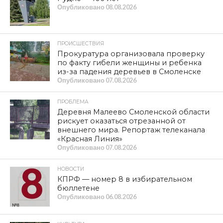
случилось в лихие 90-е. Она все сделала для того,
чтобы подготовить программу развития и программу
Победы. Она инициировала принятие закона о
стратегическом планировании и поддержке базовых
отраслей производства. Мы продемонстрировали
эффективность наших народных предприятий. Если
бы партия «Единая Россия» всерьез занялась этим
делом, можно было бы давно одержать полную и
окончательную победу на фронте. Но фронт без
мощного тыла не в состоянии справиться с задачей.
В 1916 году никакой Брусиловский прорыв не помог
российской армии. Капитал загнал цены на снаряды в
5-6 раз. Российскую империю профукали в ходе той
войны. Советская власть и Ленинско-сталинская
модернизация в чрезвычайных условиях оттащили
страну от обрыва, фактически собрали Российскую