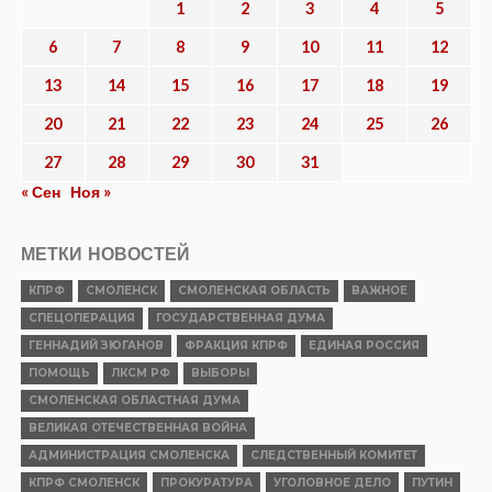
фашизма, Сталин уже в 1927 году принял совершенно
секретные постановления: привлечь крупных
промышленных проектировщиков и строителей с
Запада. Пригласили лучших инженеров. Они помогли
спроектировать 500 заводов и 100 городов. Рядом с
ними мы посадили талантливых советских инженеров
и создали 30 крупных институтов, которые потом
решали стратегические задачи.
Сегодня ситуация не менее сложная, а во многом —
сложнее.
По всему периметру России вспыхнули конфликты.
Войну выигрывают только союзники. Путин сумел
нащупать союз с Китаем, Вьетнамом, КНДР, Индией,
арабским, персидским, африканским и
латиноамериканским мирами. Мы укрепляем эти связи
и работаем над их развитием. Но службы, вместо того
чтобы поддерживать это направление, вставляют