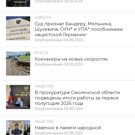
Я посмотрел убедительное выступление нашего
президента. Четкие оценки текущей ситуации,
поставлены важные задачи, одна из которых —
необходимость позаботиться о тех, кто получает мало,
поддержать базовые производства.
В Госдуму внесли новый бюджет, он абсолютно не
соответствует победной стратегии. У нас же должен
быть мощный тыл. А этот тыл уже обескровила
высокая финансово-экономическая ставка, задушив
основные производства.
Министры говорят мне, что у нас нет безработицы. А в
действительности безработица уже появилась и на
«Россельмаше», и на Кировском заводе, и во многих
других отраслях. Людей отправили в отпуска на месяц
раньше и сократили рабочую неделю до четырёх дней.
У «Единой России» всё в порядке, а у нас полстраны