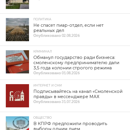
живёт на 25–30 тысяч рублей. У единороссов всё
хорошо, а в это время наша страна теряет по 500 тысяч
человек ежегодно и продолжает вымирать ударными
темпами.
Меня поражает, что на этом фоне они выпускают
провокационные фильмы типа «Мумия»,
дестабилизирующие ситуацию внутри страны.
Главное достижение Путина — это стабильность в
стране и выработка новых курсов, но новый курс
должен подтверждаться конкретными действиями
министров и служб и т.д.
Возьмите любое направление сейчас — оно идёт
против нашей победы. Кто упразднил местные советы?
Кто теперь будет помогать тем, кому тяжело, в том
числе детям, потерявшим родителей на войне? Из
администрации президента кто-то придёт? Нет.