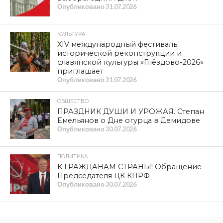
Я просил восстановить Советы, которые были «внизу».
Президент возмущается, но «Единая Россия» ничего
не делает. Каким образом вы собираетесь сплачивать
общество?
Один выкатывает «Мумию» на канале «Спас», а другого
сутками рекламируют в хронике «новой революции».
Сам образ Ленина, отданный актёру, который вчера
играл Яшку Япончика, — это оскорбление для всего
советского поколения. Те, кто занимается этим сейчас,
— подстрекатели беспорядков в стране. Мы
обратились в «Единую Россию» с просьбой
разобраться, почему это происходит — а в ответ
тишина.
Теперь власти решили «нагнуть» малый и средний
бизнес. Вчера порог был 60 миллионов, сегодня — 10.
Что это означает? Малый бизнес начнёт рушиться