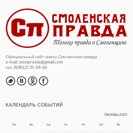
повсюду. А что такое малый бизнес? Это семья — отец,
брат и два помощника. Как они будут работать завтра?
Никак. Им придётся делить бизнес на части, всё уйдёт в
тень, бюджет ничего не получит, кроме беспорядка.
Как завтра люди будут покупать автомобили, если
добавили по три миллиона к цене? Теперь не будут
покупать, вообще. Заводы задохнутся. Как будет
работать сельхозмашиностроение, если дворы забиты
техникой, а крестьяне не получают никаких денег?
Объясните! И снова — как будто говоришь в глухую
стену.
Скоро начнут «ковыряться» вокруг бюджета,
составленного теми же людьми, которые в 90-е годы
разрушали страну и продолжают это делать. Они не
способны решать реальные проблемы.
Я официально обращаюсь к Президенту. Когда стало
ясно, что страна не справляется с вызовами нацизма и