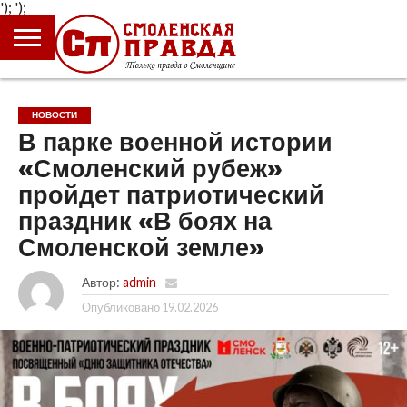
');
');
ГЛАВНАЯ
НОВОСТИ
ПРОИСШЕСТВИЯ
ПОЛИТИКА
КУЛЬТУРА
ЭКОНОМИКА
ОБЩЕСТВО
БЛОГИ
НОВОСТИ
В парке военной истории
«Смоленский рубеж»
пройдет патриотический
праздник «В боях на
Смоленской земле»
Автор:
admin
Опубликовано
19.02.2026