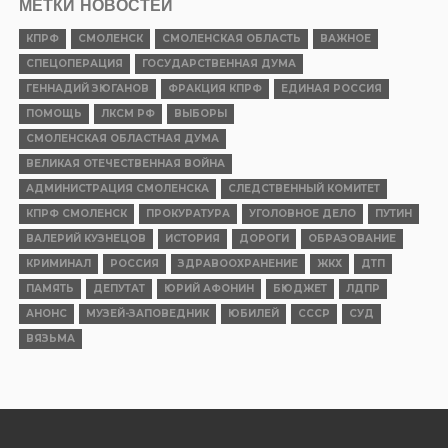
МЕТКИ НОВОСТЕЙ
КПРФ
СМОЛЕНСК
СМОЛЕНСКАЯ ОБЛАСТЬ
ВАЖНОЕ
СПЕЦОПЕРАЦИЯ
ГОСУДАРСТВЕННАЯ ДУМА
ГЕННАДИЙ ЗЮГАНОВ
ФРАКЦИЯ КПРФ
ЕДИНАЯ РОССИЯ
ПОМОЩЬ
ЛКСМ РФ
ВЫБОРЫ
СМОЛЕНСКАЯ ОБЛАСТНАЯ ДУМА
ВЕЛИКАЯ ОТЕЧЕСТВЕННАЯ ВОЙНА
АДМИНИСТРАЦИЯ СМОЛЕНСКА
СЛЕДСТВЕННЫЙ КОМИТЕТ
КПРФ СМОЛЕНСК
ПРОКУРАТУРА
УГОЛОВНОЕ ДЕЛО
ПУТИН
ВАЛЕРИЙ КУЗНЕЦОВ
ИСТОРИЯ
ДОРОГИ
ОБРАЗОВАНИЕ
КРИМИНАЛ
РОССИЯ
ЗДРАВООХРАНЕНИЕ
ЖКХ
ДТП
ПАМЯТЬ
ДЕПУТАТ
ЮРИЙ АФОНИН
БЮДЖЕТ
ЛДПР
АНОНС
МУЗЕЙ-ЗАПОВЕДНИК
ЮБИЛЕЙ
СССР
СУД
ВЯЗЬМА