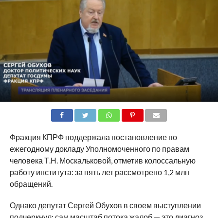
SHARE
TWEET
SHARE
SHARE
EMAIL
Фракция КПРФ поддержала постановление по
ежегодному докладу Уполномоченного по правам
человека Т.Н. Москальковой, отметив колоссальную
работу института: за пять лет рассмотрено 1,2 млн
обращений.
Однако депутат Сергей Обухов в своем выступлении
подчеркнул: сам масштаб потока жалоб — это диагноз