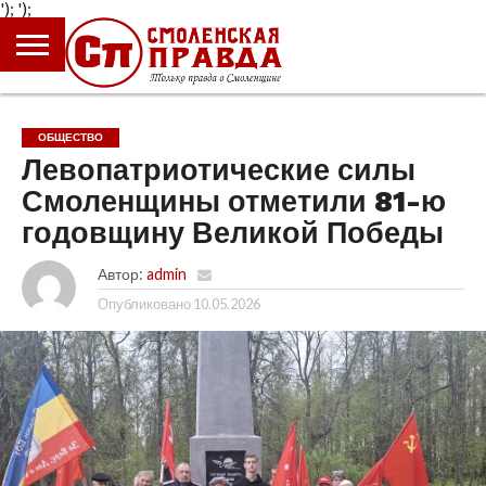
');
');
ГЛАВНАЯ
НОВОСТИ
ПРОИСШЕСТВИЯ
ПОЛИТИКА
КУЛЬТУРА
ЭКОНОМИКА
ОБЩЕСТВО
БЛОГИ
ОБЩЕСТВО
Левопатриотические силы
Смоленщины отметили 81-ю
годовщину Великой Победы
Автор:
admin
Опубликовано
10.05.2026