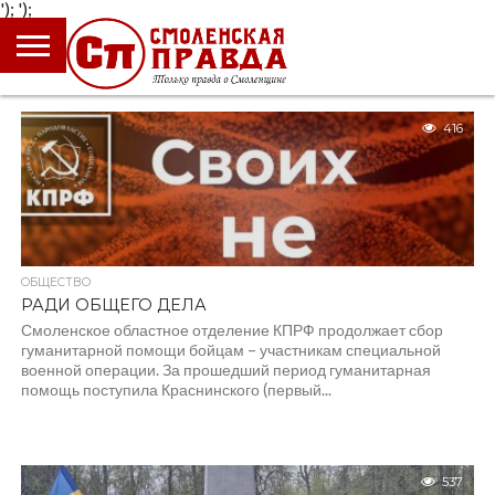
');
');
ГЛАВНАЯ
НОВОСТИ
ПРОИСШЕСТВИЯ
ПОЛИТИКА
КУЛЬТУРА
ЭКОНОМИКА
ОБЩЕСТВО
БЛОГИ
416
ОБЩЕСТВО
РАДИ ОБЩЕГО ДЕЛА
Смоленское областное отделение КПРФ продолжает сбор
гуманитарной помощи бойцам – участникам специальной
военной операции. За прошедший период гуманитарная
помощь поступила Краснинского (первый...
537