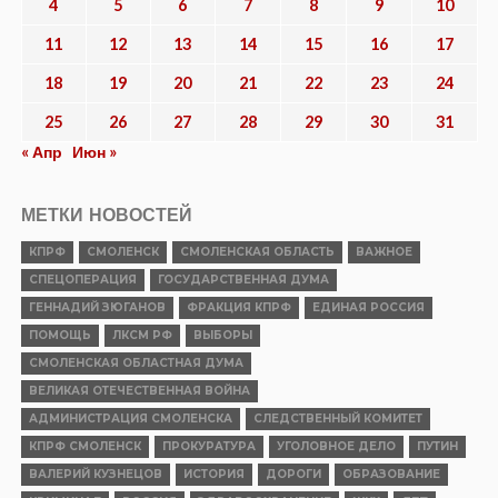
4
5
6
7
8
9
10
11
12
13
14
15
16
17
18
19
20
21
22
23
24
25
26
27
28
29
30
31
« Апр
Июн »
МЕТКИ НОВОСТЕЙ
КПРФ
СМОЛЕНСК
СМОЛЕНСКАЯ ОБЛАСТЬ
ВАЖНОЕ
СПЕЦОПЕРАЦИЯ
ГОСУДАРСТВЕННАЯ ДУМА
ГЕННАДИЙ ЗЮГАНОВ
ФРАКЦИЯ КПРФ
ЕДИНАЯ РОССИЯ
ПОМОЩЬ
ЛКСМ РФ
ВЫБОРЫ
СМОЛЕНСКАЯ ОБЛАСТНАЯ ДУМА
ВЕЛИКАЯ ОТЕЧЕСТВЕННАЯ ВОЙНА
АДМИНИСТРАЦИЯ СМОЛЕНСКА
СЛЕДСТВЕННЫЙ КОМИТЕТ
КПРФ СМОЛЕНСК
ПРОКУРАТУРА
УГОЛОВНОЕ ДЕЛО
ПУТИН
ВАЛЕРИЙ КУЗНЕЦОВ
ИСТОРИЯ
ДОРОГИ
ОБРАЗОВАНИЕ