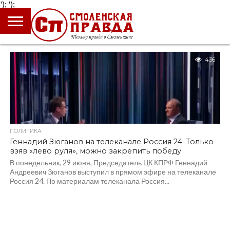
');
');
ГЛАВНАЯ
НОВОСТИ
ПРОИСШЕСТВИЯ
ПОЛИТИКА
КУЛЬТУРА
ЭКОНОМИКА
ОБЩЕСТВО
БЛОГИ
436
ПОЛИТИКА
Геннадий Зюганов на телеканале Россия 24: Только
взяв «лево руля», можно закрепить победу
В понедельник, 29 июня, Председатель ЦК КПРФ Геннадий
Андреевич Зюганов выступил в прямом эфире на телеканале
Россия 24. По материалам телеканала Россия...