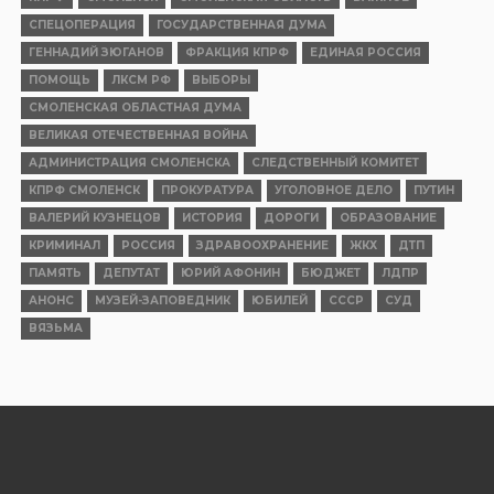
СПЕЦОПЕРАЦИЯ
ГОСУДАРСТВЕННАЯ ДУМА
ГЕННАДИЙ ЗЮГАНОВ
ФРАКЦИЯ КПРФ
ЕДИНАЯ РОССИЯ
ПОМОЩЬ
ЛКСМ РФ
ВЫБОРЫ
СМОЛЕНСКАЯ ОБЛАСТНАЯ ДУМА
ВЕЛИКАЯ ОТЕЧЕСТВЕННАЯ ВОЙНА
АДМИНИСТРАЦИЯ СМОЛЕНСКА
СЛЕДСТВЕННЫЙ КОМИТЕТ
КПРФ СМОЛЕНСК
ПРОКУРАТУРА
УГОЛОВНОЕ ДЕЛО
ПУТИН
ВАЛЕРИЙ КУЗНЕЦОВ
ИСТОРИЯ
ДОРОГИ
ОБРАЗОВАНИЕ
КРИМИНАЛ
РОССИЯ
ЗДРАВООХРАНЕНИЕ
ЖКХ
ДТП
ПАМЯТЬ
ДЕПУТАТ
ЮРИЙ АФОНИН
БЮДЖЕТ
ЛДПР
АНОНС
МУЗЕЙ-ЗАПОВЕДНИК
ЮБИЛЕЙ
СССР
СУД
ВЯЗЬМА