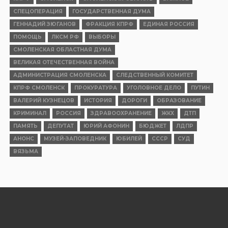
СПЕЦОПЕРАЦИЯ
ГОСУДАРСТВЕННАЯ ДУМА
ГЕННАДИЙ ЗЮГАНОВ
ФРАКЦИЯ КПРФ
ЕДИНАЯ РОССИЯ
ПОМОЩЬ
ЛКСМ РФ
ВЫБОРЫ
СМОЛЕНСКАЯ ОБЛАСТНАЯ ДУМА
ВЕЛИКАЯ ОТЕЧЕСТВЕННАЯ ВОЙНА
АДМИНИСТРАЦИЯ СМОЛЕНСКА
СЛЕДСТВЕННЫЙ КОМИТЕТ
КПРФ СМОЛЕНСК
ПРОКУРАТУРА
УГОЛОВНОЕ ДЕЛО
ПУТИН
ВАЛЕРИЙ КУЗНЕЦОВ
ИСТОРИЯ
ДОРОГИ
ОБРАЗОВАНИЕ
КРИМИНАЛ
РОССИЯ
ЗДРАВООХРАНЕНИЕ
ЖКХ
ДТП
ПАМЯТЬ
ДЕПУТАТ
ЮРИЙ АФОНИН
БЮДЖЕТ
ЛДПР
АНОНС
МУЗЕЙ-ЗАПОВЕДНИК
ЮБИЛЕЙ
СССР
СУД
ВЯЗЬМА