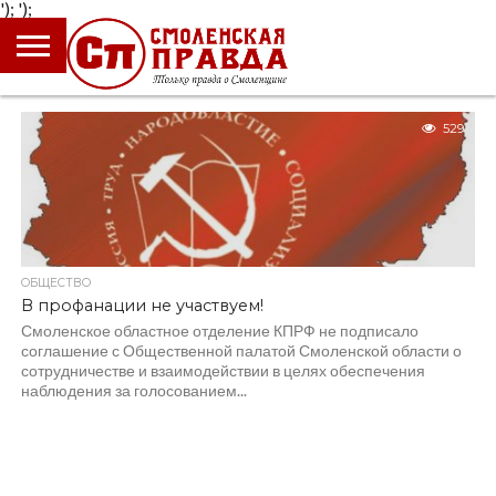
');
');
ГЛАВНАЯ
НОВОСТИ
ПРОИСШЕСТВИЯ
ПОЛИТИКА
КУЛЬТУРА
ЭКОНОМИКА
ОБЩЕСТВО
БЛОГИ
529
ОБЩЕСТВО
В профанации не участвуем!
Смоленское областное отделение КПРФ не подписало
соглашение с Общественной палатой Смоленской области о
сотрудничестве и взаимодействии в целях обеспечения
наблюдения за голосованием...