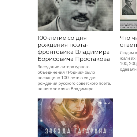
100-летие со дня
Что ч
рождения поэта-
ответ
фронтовика Владимира
Людям в
Борисовича Простакова
жили их 
100, 200
Заседание литературного
одевалис
объединения «Родник» было
посвящено 100-летию со дня
рождения русского советского поэта,
нашего земляка Владимира
Борисовича Простакова (19.04.1926–
19.04.1992). В 1942 году...
461