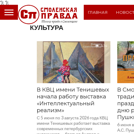
');
');
ГЛАВНАЯ
НОВОС
КУЛЬТУРА
434
В КВЦ имени Тенишевых
В Смо
начала работу выставка
трад
«Интеллектуальный
праз
реализм»
дню р
Пушк
С 5 июня по 3 августа 2026 года КВЦ
имени Тенишевых работает выставка
6 июня в
современных петербургских
А.С. Пуш
художников — братьев Андрея и