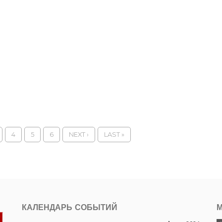
4
5
6
NEXT ›
LAST »
КАЛЕНДАРЬ СОБЫТИЙ
М