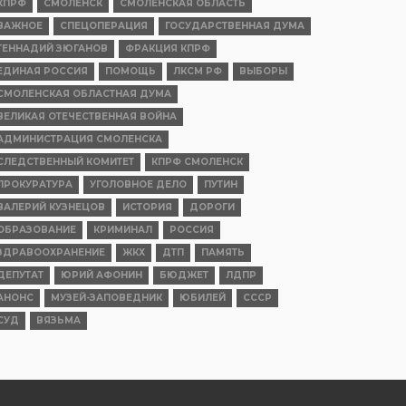
КПРФ
СМОЛЕНСК
СМОЛЕНСКАЯ ОБЛАСТЬ
ВАЖНОЕ
СПЕЦОПЕРАЦИЯ
ГОСУДАРСТВЕННАЯ ДУМА
ГЕННАДИЙ ЗЮГАНОВ
ФРАКЦИЯ КПРФ
ЕДИНАЯ РОССИЯ
ПОМОЩЬ
ЛКСМ РФ
ВЫБОРЫ
СМОЛЕНСКАЯ ОБЛАСТНАЯ ДУМА
ВЕЛИКАЯ ОТЕЧЕСТВЕННАЯ ВОЙНА
АДМИНИСТРАЦИЯ СМОЛЕНСКА
СЛЕДСТВЕННЫЙ КОМИТЕТ
КПРФ СМОЛЕНСК
ПРОКУРАТУРА
УГОЛОВНОЕ ДЕЛО
ПУТИН
ВАЛЕРИЙ КУЗНЕЦОВ
ИСТОРИЯ
ДОРОГИ
ОБРАЗОВАНИЕ
КРИМИНАЛ
РОССИЯ
ЗДРАВООХРАНЕНИЕ
ЖКХ
ДТП
ПАМЯТЬ
ДЕПУТАТ
ЮРИЙ АФОНИН
БЮДЖЕТ
ЛДПР
АНОНС
МУЗЕЙ-ЗАПОВЕДНИК
ЮБИЛЕЙ
СССР
СУД
ВЯЗЬМА