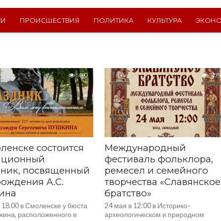
ТИ
ПРОИСШЕСТВИЯ
ПОЛИТИКА
КУЛЬТУРА
ЭКОН
492
479
ленске состоится
Международный
иционный
фестиваль фольклора,
дник, посвященный
ремесел и семейного
ождения А.С.
творчества «Славянское
ина
братство»
 18.00 в Смоленске у бюста
24 мая в 12:00 в Историко-
кина, расположенного в
археологическом и природном