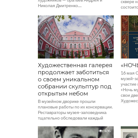
сквере н
Николая Дмитренко....
состоит
посвяще
490
Художественная галерея
«НОЧ
продолжает заботиться
16 мая 
о своем уникальном
музей-з
участие
собрании скульптур под
«Ночь м
открытым небом
свои две
Художест
В музейном дворике прошли
плановые работы по их консервации.
Реставраторы музея-заповедника
тщательно обследовали каждый
экспонат, задокументировали его
состояние и, при необходимости,
496
провели...