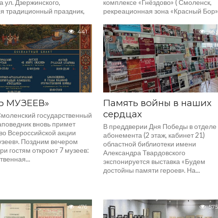
а ул. Дзержинского,
комплексе «Гнёздово» ( Смоленск,
ся традиционный праздник,
рекреационная зона «Красный Бор»
нный дню рождения...
состоится Международный
фестиваль фольклора, ремесел и...
441
453
Ь МУЗЕЕВ»
Память войны в наших
сердцах
Смоленский государственный
аповедник вновь примет
В преддверии Дня Победы в отделе
 во Всероссийской акции
абонемента (2 этаж, кабинет 21)
узеев». Поздним вечером
областной библиотеки имени
ри гостям откроют 7 музеев:
Александра Твардовского
венная...
экспонируется выставка «Будем
достойны памяти героев». На...
476
575