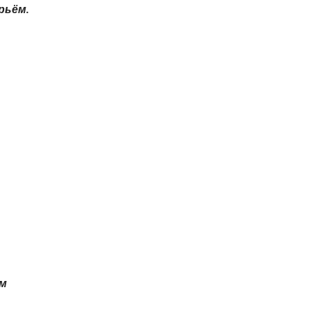
рьём.
ом