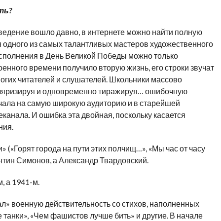
ть?
ведение вошло давно, в интернете можно найти полную
 одного из самых талантливых мастеров художественного
исполнения в День Великой Победы можно только
оенного времени получило вторую жизнь, его строки звучат
ногих читателей и слушателей. Школьники массово
пуляризируя и одновременно тиражируя… ошибочную
чала на самую широкую аудиторию и в старейшей
анала. И ошибка эта двойная, поскольку касается
ния.
 («Горят города на пути этих полчищ…», «Мы час от часу
антин Симонов, а Александр Твардовский.
, а 1941-м.
вал» военную действительность со стихов, наполненных
танки», «Чем фашистов лучше бить» и другие. В начале