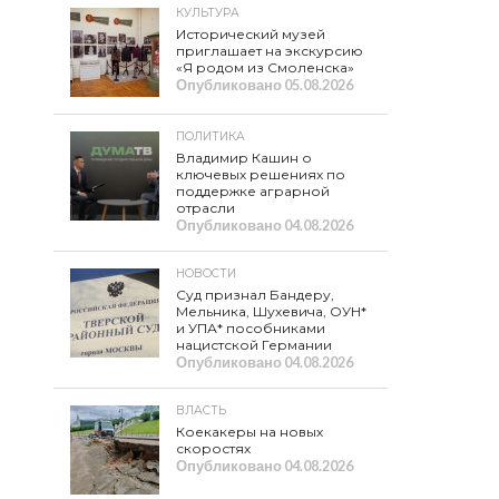
КУЛЬТУРА
Исторический музей
приглашает на экскурсию
«Я родом из Смоленска»
Опубликовано
05.08.2026
ПОЛИТИКА
Владимир Кашин о
ключевых решениях по
поддержке аграрной
отрасли
Опубликовано
04.08.2026
НОВОСТИ
Суд признал Бандеру,
Мельника, Шухевича, ОУН*
и УПА* пособниками
нацистской Германии
Опубликовано
04.08.2026
ВЛАСТЬ
Коекакеры на новых
скоростях
Опубликовано
04.08.2026