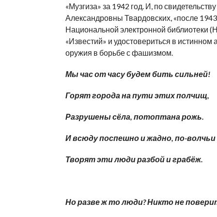
«Музгиза» за 1942 год. И, по свидетельст
Александровны Твардовских, «после 1943
Национальной электронной библиотеки (
«Известий» и удостовериться в истинном 
оружия в борьбе с фашизмом.
Мы час от часу будем бить сильней!
Горят города на пути этих полчищ,
Разрушены сёла, потоптана рожь.
И всюду поспешно и жадно, по-волчьи
Творят эти люди разбой и грабёж.
Но разве ж то люди? Никто не повери