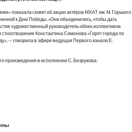
мя» показала сюжет об акции актёров МХАТ им. М. Горького
оченной к Дню Победы. «Они объединились, чтобы дать
частие художественный руководитель обоих коллективов
ал стихотворение Константина Симонова «Горят города по
ду», — говорила в эфире ведущая Первого канала Е.
о произведения в исполнении С. Безрукова:
реты