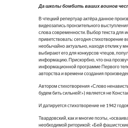
Да школы бомбить ваших воинов чес
В чтецкий репертуар актёра данное произ
видеозапись пронзительного выступления
слова современности. Выбор текста для 
приветствовать: сегодня стихотворение в
необычайно актуально, находя отклик у м
выбирают его для конкурсов чтецов, по
информацию. Прискорбно, что она прозву
информационной программе Первого телек
авторства и времени создания произведе
Автором стихотворения «Слово ненависти»
будем бить сильней!») является не Конст
И датируется стихотворение не 1942 годом
Твардовский, как и многие поэты, «осваи
необходимой риторикой: «Бей фашистские 