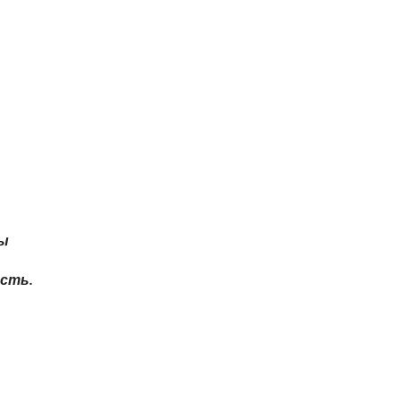
ты
сть.