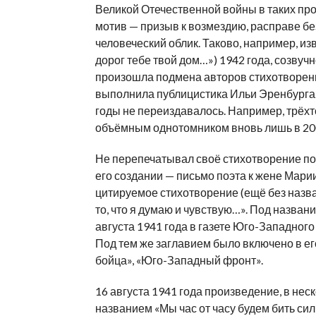
Великой Отечественной войны в таких пр
мотив — призыв к возмездию, расправе б
человеческий облик. Таково, например, из
дорог тебе твой дом…») 1942 года, созву
произошла подмена авторов стихотворения
выполнила публицистика Ильи Эренбурга.
годы не переиздавалось. Например, трёх
объёмным однотомником вновь лишь в 200
Не перепечатывал своё стихотворение пос
его создании — письмо поэта к жене Марии
цитируемое стихотворение (ещё без назва
то, что я думаю и чувствую…». Под назва
августа 1941 года в газете Юго-Западног
Под тем же заглавием было включено в ег
бойца», «Юго-Западный фронт».
16 августа 1941 года произведение, в нес
названием «Мы час от часу будем бить си