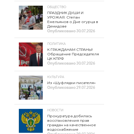
ОБЩЕСТВО
ПРАЗДНИК ДУШИ И
УРОЖАЯ. Степан
Емельянов о Дне огурца в
Демидове
Опубликовано
30.07.2026
ПОЛИТИКА
К ГРАЖДАНАМ СТРАНЫ!
Обращение Председателя
ЦК КПРФ
Опубликовано
30.07.2026
КУЛЬТУРА
Из «Шуфлядки писателя»
Опубликовано
29.07.2026
НОВОСТИ
Прокуратура добилась
восстановления прав
граждан на качественное
водоснабжение