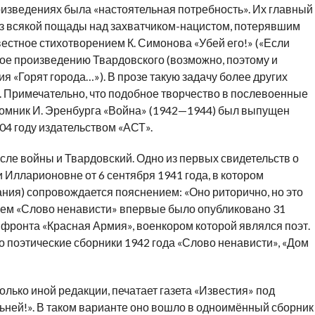
оизведениях была «настоятельная потребность». Их главный
ез всякой пощады над захватчиком-нацистом, потерявшим
вестное стихотворением К. Симонова «Убей его!» («Если
чное произведению Твардовского (возможно, поэтому и
 «Горят города…»). В прозе такую задачу более других
 Примечательно, что подобное творчество в послевоенные
томник И. Эренбурга «Война» (1942—1944) был выпущен
4 году издательством «АСТ».
ле войны и Твардовский. Одно из первых свидетельств о
 Илларионовне от 6 сентября 1941 года, в котором
ния) сопровождается пояснением: «Оно риторично, но это
нием «Слово ненависти» впервые было опубликовано 31
о фронта «Красная Армия», военкором которой являлся поэт.
о поэтические сборники 1942 года «Слово ненависти», «Дом
колько иной редакции, печатает газета «Известия» под
льней!». В таком варианте оно вошло в одноимённый сборник