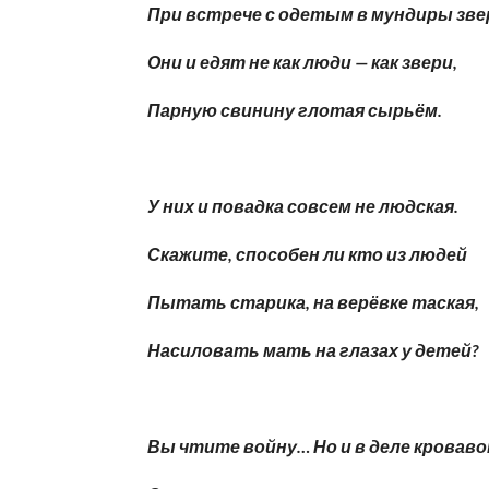
При встрече с одетым в мундиры зве
Они и едят не как люди — как звери,
Парную свинину глотая сырьём.
У них и повадка совсем не людская.
Скажите, способен ли кто из людей
Пытать старика, на верёвке таская,
Насиловать мать на глазах у детей?
Вы чтите войну… Но и в деле кровав