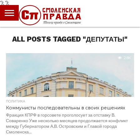
');
');
ГЛАВНАЯ
НОВОСТИ
ПРОИСШЕСТВИЯ
ПОЛИТИКА
КУЛЬТУРА
ЭКОНОМИКА
ОБЩЕСТВО
БЛОГИ
ALL POSTS TAGGED "ДЕПУТАТЫ"
2.8K
ПОЛИТИКА
Коммунисты последовательны в своих решениях
Фракция КПРФ в горсовете проголосует за отставку В.
Соваренко Уже несколько месяцев продолжается конфликт
между Губернатором А.В. Островским и Главой города
Смоленска...