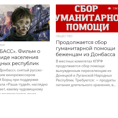
референдумов и
юбилейного, 100-го, конвоя КПРФ с
ения в состав Российской
гуманитарной помощью жителям...
1.9K
1.9K
и...
ОБЩЕСТВО
Продолжается сбор
ИКИ
гуманитарной помощи
БАСС». Фильм о
беженцам из Донбасса
иде населения
В местных комитетах КПРФ
дных республик
продолжается сбор помощи
Донбасс», снятый русско-
вынужденным переселенцам из
ким кинорежиссером
Донецкой и Луганской Народных
й Борщ при поддержке
Республик. Требуются: — продукты
ала «Раша-тудей», наглядно
питания длительного хранения, в...
ает, какому чудовищному
у подвергаются люди
ой и Донецкой народных
....