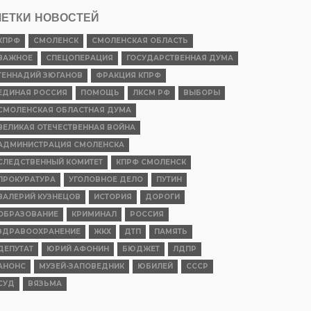
ЕТКИ НОВОСТЕЙ
КПРФ
СМОЛЕНСК
СМОЛЕНСКАЯ ОБЛАСТЬ
ВАЖНОЕ
СПЕЦОПЕРАЦИЯ
ГОСУДАРСТВЕННАЯ ДУМА
ГЕННАДИЙ ЗЮГАНОВ
ФРАКЦИЯ КПРФ
ЕДИНАЯ РОССИЯ
ПОМОЩЬ
ЛКСМ РФ
ВЫБОРЫ
СМОЛЕНСКАЯ ОБЛАСТНАЯ ДУМА
ВЕЛИКАЯ ОТЕЧЕСТВЕННАЯ ВОЙНА
АДМИНИСТРАЦИЯ СМОЛЕНСКА
СЛЕДСТВЕННЫЙ КОМИТЕТ
КПРФ СМОЛЕНСК
ПРОКУРАТУРА
УГОЛОВНОЕ ДЕЛО
ПУТИН
ВАЛЕРИЙ КУЗНЕЦОВ
ИСТОРИЯ
ДОРОГИ
ОБРАЗОВАНИЕ
КРИМИНАЛ
РОССИЯ
ЗДРАВООХРАНЕНИЕ
ЖКХ
ДТП
ПАМЯТЬ
ДЕПУТАТ
ЮРИЙ АФОНИН
БЮДЖЕТ
ЛДПР
АНОНС
МУЗЕЙ-ЗАПОВЕДНИК
ЮБИЛЕЙ
СССР
СУД
ВЯЗЬМА