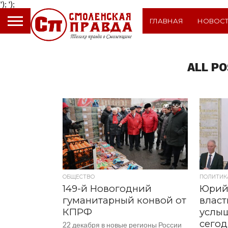
');
');
ГЛАВНАЯ
НОВОС
ALL PO
554
ОБЩЕСТВО
ПОЛИТИК
149-й Новогодний
Юрий
гуманитарный конвой от
власт
КПРФ
услы
сегод
22 декабря в новые регионы России