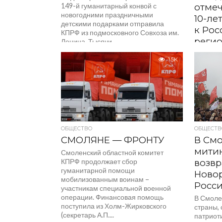
149-й гуманитарный конвой с
отмеч
новогодними праздничными
10-ле
детскими подарками отправила
к Рос
КПРФ из подмосковного Совхоза им.
реги
Ленина. Тысячи...
Первый 
1.5K
ЦК КПРФ
прокомм
годовщи
четырех 
назад – 3
ОБЩЕСТВО
ОБЩЕСТВ
СМОЛЯНЕ — ФРОНТУ
В См
митин
Смоленский областной комитет
КПРФ продолжает сбор
возв
гуманитарной помощи
Новор
мобилизованным воинам –
Росс
участникам специальной военной
операции. Финансовая помощь
В Смолен
поступила из Холм-Жирковского
страны, 
(секретарь А.П....
патриот