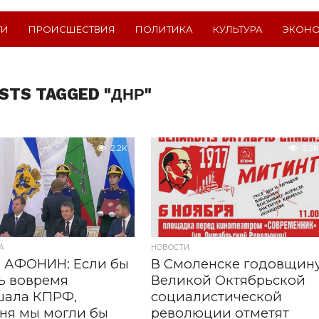
ТИ
ПРОИСШЕСТВИЯ
ПОЛИТИКА
КУЛЬТУРА
ЭКОН
STS TAGGED "ДНР"
2.2K
2.2K
А
НОВОСТИ
 АФОНИН: Если бы
В Смоленске годовщин
ь вовремя
Великой Октябрьской
шала КПРФ,
социалистической
ня мы могли бы
революции отметят