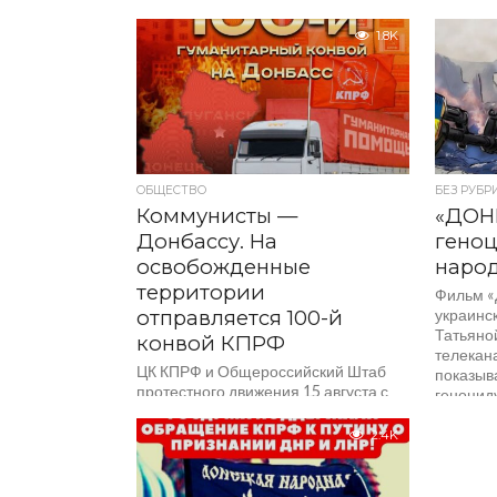
итогов 
возвращ
1.8K
Федераци
ОБЩЕСТВО
БЕЗ РУБР
Коммунисты —
«ДОН
Донбассу. На
геноц
освобожденные
наро
территории
Фильм «
отправляется 100-й
украинс
Татьяно
конвой КПРФ
телекан
ЦК КПРФ и Общероссийский Штаб
показыв
протестного движения 15 августа с
геноцид
территории производственной
Луганск
площадки подмосковного Совхоза
республик
2.4K
им. Ленина дают старт юбилейному,
100-му, гуманитарному...