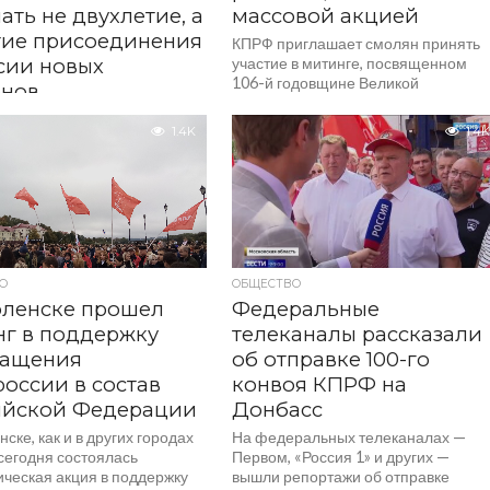
ать не двухлетие, а
массовой акцией
тие присоединения
КПРФ приглашает смолян принять
сии новых
участие в митинге, посвященном
106-й годовщине Великой
онов
Октябрьской социалистической
заместитель Председателя
революции. Жители и гости города
1.4K
1.4K
 Ю. В. Афонин
вместе с левопатриотическими
ентировал двухлетнюю
силами...
ну присоединения к России
новых регионов. Два года
0...
О
ОБЩЕСТВО
оленске прошел
Федеральные
г в поддержку
телеканалы рассказали
ращения
об отправке 100-го
оссии в состав
конвоя КПРФ на
ийской Федерации
Донбасс
ске, как и в других городах
На федеральных телеканалах —
сегодня состоялась
Первом, «Россия 1» и других —
ическая акция в поддержку
вышли репортажи об отправке