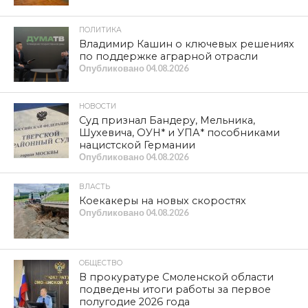
отрезанной от внешнего мира.
Репортаж телеканала «Красная
Линия»
Модерном — по Смоленску
Юрий АФОНИН: Если бы власть вовремя услышала
КПРФ, сегодня мы могли бы отмечать не двухлетие, а
10-летие присоединения к России новых регионов
ПОПУЛЯРНЫЕ НОВОСТИ
КУЛЬТУРА
XIV международный фестиваль
исторической реконструкции и
славянской культуры
«Гнёздово-2026» приглашает
ОБЩЕСТВО
Телеканал «Красная Линия»: в
Краснинском муниципальном округе
мать участника СВО не может
добиться ремонта жилья