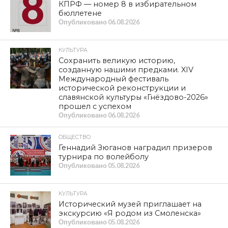
МЕТКИ
КПРФ
,
ПОМОЩЬ
,
СПЕЦОПЕРАЦИЯ
SHARE
TWEET
SHARE
SHARE
EMAIL
СМОТРИТЕ ТАКЖЕ
Починку исполнилось 100 лет
Рудне — 100 лет
Деревня Малеево Смоленской
области рискует оказаться