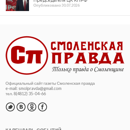
Опубликовано
06.08.2026
КУЛЬТУРА
Сохранить великую историю,
созданную нашими предками. XIV
Международный фестиваль
исторической реконструкции и
славянской культуры «Гнёздово-2026»
прошел с успехом
Опубликовано
06.08.2026
ОБЩЕСТВО
Геннадий Зюганов наградил призеров
турнира по волейболу
Опубликовано
05.08.2026
КУЛЬТУРА
Исторический музей приглашает на
экскурсию «Я родом из Смоленска»
Опубликовано
05.08.2026