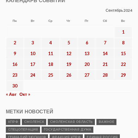
ПОЛИТИКА
Владимир Кашин о ключевых решениях
по поддержке аграрной отрасли
Опубликовано
04.08.2026
НОВОСТИ
Суд признал Бандеру, Мельника,
Шухевича, ОУН* и УПА* пособниками
нацистской Германии
Опубликовано
04.08.2026
ВЛАСТЬ
Коекакеры на новых скоростях
Опубликовано
04.08.2026
ОБЩЕСТВО
В прокуратуре Смоленской области
подведены итоги работы за первое
полугодие 2026 года
Опубликовано
03.08.2026