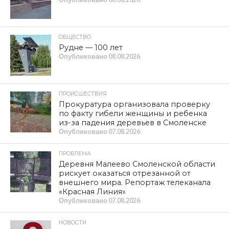
Валерию Васильевичу
районных отделений КПРФ.
Особые слова благодарности за финансовую помощь
сторонникам нашей партии из г. Смоленска —
Погребных Олегу Михайловичу
и
Бойкову Виктору
Петровичу
, а также члену КПРФ
Зеленской Мире
Ильиничне
(г. Смоленск) за систематическую
финансовую помощь, предназначенную для
участников специальной военной операции.
Сбор помощи в областном и местных комитетах КПРФ
продолжается.
Б. КОРЖАКОВ,
член Бюро Смоленского обкома КПРФ