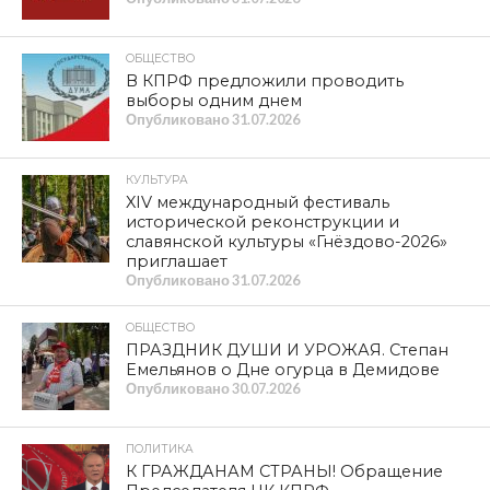
ОБЩЕСТВО
Рудне — 100 лет
Опубликовано
08.08.2026
ПРОИСШЕСТВИЯ
Прокуратура организовала проверку
по факту гибели женщины и ребенка
из-за падения деревьев в Смоленске
Опубликовано
07.08.2026
ПРОБЛЕМА
Деревня Малеево Смоленской области
рискует оказаться отрезанной от
внешнего мира. Репортаж телеканала
«Красная Линия»
Опубликовано
07.08.2026
НОВОСТИ
КПРФ — номер 8 в избирательном
бюллетене