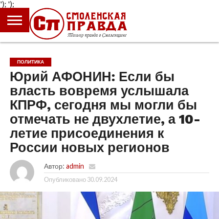
');
');
ГЛАВНАЯ
НОВОСТИ
ПРОИСШЕСТВИЯ
ПОЛИТИКА
КУЛЬТУРА
ЭКОНОМИКА
ОБЩЕСТВО
БЛОГИ
ПОЛИТИКА
Юрий АФОНИН: Если бы
власть вовремя услышала
КПРФ, сегодня мы могли бы
отмечать не двухлетие, а 10-
летие присоединения к
России новых регионов
Автор:
admin
Опубликовано
30.09.2024