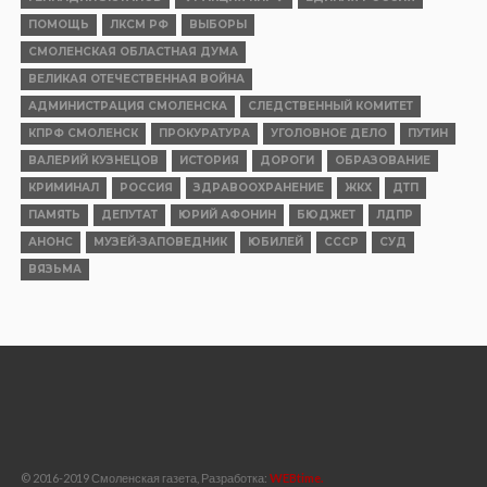
ОБЩЕСТВО
Навечно в памяти народной
Опубликовано
03.08.2026
ПОЛИТИКА
Не спасет пиар-отдел, если нет
реальных дел
Опубликовано
02.08.2026
КРИМИНАЛ
Обманул государство ради бизнеса:
смоленскому предпринимателю дали
3,5 года колонии строгого режима
Опубликовано
01.08.2026
ИНТЕРНЕТ И СМИ
Подписывайтесь на канал «Смоленской
правды» в мессенджере МАХ
Опубликовано
31.07.2026