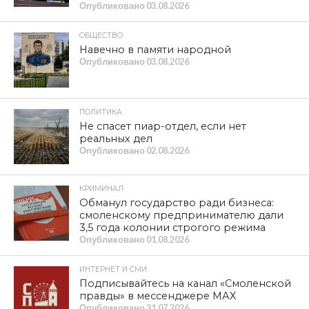
ОБЩЕСТВО
ПРАЗДНИК ДУШИ И УРОЖАЯ.
Степан Емельянов о Дне огурца в
Демидове
ПОЛИТИКА
К ГРАЖДАНАМ СТРАНЫ! Обращение
Председателя ЦК КПРФ
ПРОЛИСТАТЬ СВЕЖИЙ НОМЕР
Item is not found
ЛЕНТА НОВОСТЕЙ
ОБЩЕСТВО
Починку исполнилось 100 лет
Опубликовано
08.08.2026