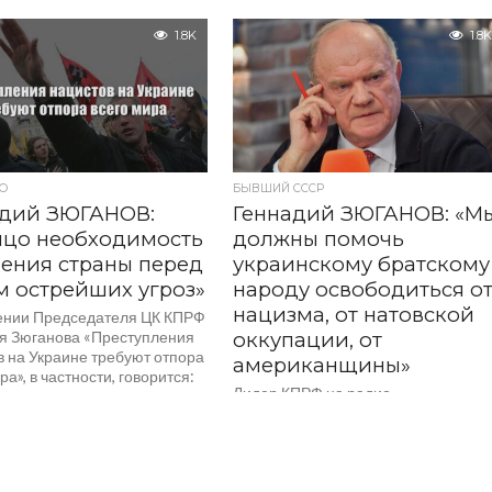
кой армии в городе Буча
иева. Жертв этих «зверств»
1.8K
1.8K
наружили после...
О
БЫВШИЙ СССР
адий ЗЮГАНОВ:
Геннадий ЗЮГАНОВ: «М
ицо необходимость
должны помочь
ения страны перед
украинскому братскому
 острейших угроз»
народу освободиться о
нацизма, от натовской
ении Председателя ЦК КПРФ
я Зюганова «Преступления
оккупации, от
в на Украине требуют отпора
американщины»
ра», в частности, говорится:
Лидер КПРФ на радио
оисходящее подтверждает,
«Комсомольская правда» в
программе «Партийная среда с
Геннадием Зюгановым» обсудил
важные аспекты ситуации на
Украине. В частности, он...