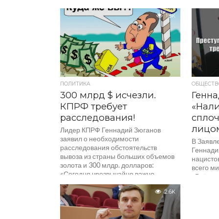
2021 год, перед журналистами
российс
выступил...
вблизи К
1.8K
якобы об
ПОЛИТИКА
ОБЩЕСТВ
300 млрд $ исчезли.
Генн
КПРФ требует
«Нал
расследования!
сплоч
лицом
Лидер КПРФ Геннадий Зюганов
заявил о необходимости
В Заявл
расследования обстоятельств
Геннади
вывоза из страны больших объемов
нацисто
золота и 300 млдр. долларов:
всего ми
«Сегодня чрезвычайно важно...
«Всё пр
что...
2.6K