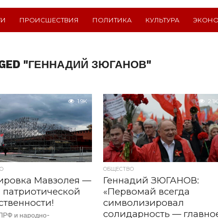
ТИ
ПРОИСШЕСТВИЯ
ПОЛИТИКА
КУЛЬТУРА
ЭКОН
GGED "ГЕННАДИЙ ЗЮГАНОВ"
1.9K
2.1K
О
ОБЩЕСТВО
ировка Мавзолея —
Геннадий ЗЮГАНОВ:
 патриотической
«Первомай всегда
твенности!
символизировал
солидарность — главно
ПРФ и народно-