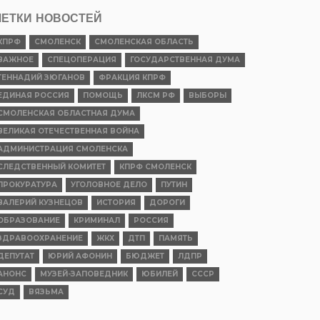
ЕТКИ НОВОСТЕЙ
КПРФ
СМОЛЕНСК
СМОЛЕНСКАЯ ОБЛАСТЬ
ВАЖНОЕ
СПЕЦОПЕРАЦИЯ
ГОСУДАРСТВЕННАЯ ДУМА
ГЕННАДИЙ ЗЮГАНОВ
ФРАКЦИЯ КПРФ
ЕДИНАЯ РОССИЯ
ПОМОЩЬ
ЛКСМ РФ
ВЫБОРЫ
СМОЛЕНСКАЯ ОБЛАСТНАЯ ДУМА
ВЕЛИКАЯ ОТЕЧЕСТВЕННАЯ ВОЙНА
АДМИНИСТРАЦИЯ СМОЛЕНСКА
СЛЕДСТВЕННЫЙ КОМИТЕТ
КПРФ СМОЛЕНСК
ПРОКУРАТУРА
УГОЛОВНОЕ ДЕЛО
ПУТИН
ВАЛЕРИЙ КУЗНЕЦОВ
ИСТОРИЯ
ДОРОГИ
ОБРАЗОВАНИЕ
КРИМИНАЛ
РОССИЯ
ЗДРАВООХРАНЕНИЕ
ЖКХ
ДТП
ПАМЯТЬ
ДЕПУТАТ
ЮРИЙ АФОНИН
БЮДЖЕТ
ЛДПР
АНОНС
МУЗЕЙ-ЗАПОВЕДНИК
ЮБИЛЕЙ
СССР
СУД
ВЯЗЬМА