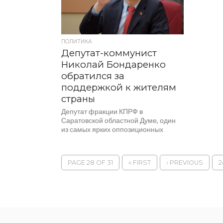
ПОЛИТИКА
Депутат-коммунист
Николай Бондаренко
обратился за
поддержкой к жителям
страны
Депутат фракции КПРФ в
Саратовской областной Думе, один
из самых ярких оппозиционных
политиков страны Николай
Бондаренко, на канал которого
«Дневник депутата» в...
PAGE 28 OF 31
« FIRST
‹ PREVIOUS
2