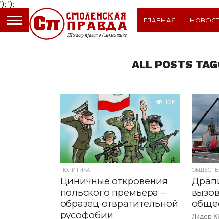
');
');
ГЛАВНАЯ
НОВОС
ALL POSTS TA
1.7K
ПОЛИТИКА
ОБЩЕСТВ
Циничные откровения
Драп
польского премьера –
вызов
образец отвратительной
общес
русофобии
Лидер К