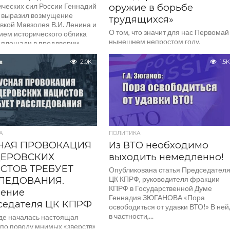
ических сил России Геннадий
оружие в борьбе
 выразил возмущение
трудящихся»
вкой Мавзолея В.И. Ленина и
О том, что значит для нас Первомай
ием исторического облика
нынешнем непростом году,
 площади в преддверии...
рассказал лидер КПРФ Геннадий
Зюганов. — Дорогие друзья,
2.0K
1.5K
товарищи, соратники, хочу от...
А
ПОЛИТИКА
НАЯ ПРОВОКАЦИЯ
Из ВТО необходимо
ЕРОВСКИХ
выходить немедленно!
СТОВ ТРЕБУЕТ
Опубликована статья Председател
ЛЕДОВАНИЯ.
ЦК КПРФ, руководителя фракции
КПРФ в Государственной Думе
ление
Геннадия ЗЮГАНОВА «Пора
седателя ЦК КПРФ
освободиться от удавки ВТО!» В ней
в частности,...
де началась настоящая
 по поводу мнимых «зверств»