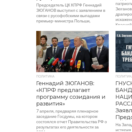
патриот
Председатель ЦК КПРФ Геннадий
Зюганов
ЗЮГАНОВ выступил с заявлением в
драпиро
связи с русофобскими выпадами
искажен
премьер-министра Польши,
Красной
призвавшего к уничтожению
«Русского мира»: Премьер-министр
1.9K
Польши...
ПОЛИТИКА
ПОЛИТИК
Геннадий ЗЮГАНОВ:
ГНУС
«КПРФ предлагает
БАНД
программу созидания и
НАЦИ
развития»
РАСС
Заяв
7 апреля, предваряя пленарное
заседание Госдумы, на котором
Пред
состоялся отчет Правительства РФ о
На Запа
результатах его деятельности за
истерия