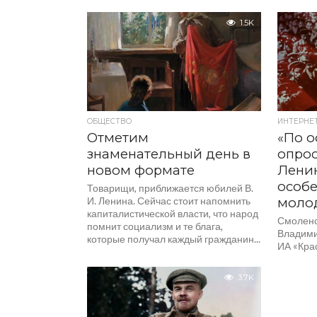
1.5K
ОБЩЕСТВО
ИНТЕРНЕТ
Отметим
«По 
знаменательный день в
опрос
новом формате
Ленин
особе
Товарищи, приближается юбилей В.
И. Ленина. Сейчас стоит напомнить
моло
капиталистической власти, что народ
Смоленс
помнит социализм и те блага,
Владими
которые получал каждый гражданин...
ИА «Крас
3.7K