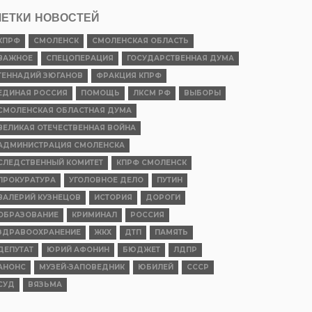
ЕТКИ НОВОСТЕЙ
КПРФ
СМОЛЕНСК
СМОЛЕНСКАЯ ОБЛАСТЬ
ВАЖНОЕ
СПЕЦОПЕРАЦИЯ
ГОСУДАРСТВЕННАЯ ДУМА
ГЕННАДИЙ ЗЮГАНОВ
ФРАКЦИЯ КПРФ
ЕДИНАЯ РОССИЯ
ПОМОЩЬ
ЛКСМ РФ
ВЫБОРЫ
СМОЛЕНСКАЯ ОБЛАСТНАЯ ДУМА
ВЕЛИКАЯ ОТЕЧЕСТВЕННАЯ ВОЙНА
АДМИНИСТРАЦИЯ СМОЛЕНСКА
СЛЕДСТВЕННЫЙ КОМИТЕТ
КПРФ СМОЛЕНСК
ПРОКУРАТУРА
УГОЛОВНОЕ ДЕЛО
ПУТИН
ВАЛЕРИЙ КУЗНЕЦОВ
ИСТОРИЯ
ДОРОГИ
ОБРАЗОВАНИЕ
КРИМИНАЛ
РОССИЯ
ЗДРАВООХРАНЕНИЕ
ЖКХ
ДТП
ПАМЯТЬ
ДЕПУТАТ
ЮРИЙ АФОНИН
БЮДЖЕТ
ЛДПР
АНОНС
МУЗЕЙ-ЗАПОВЕДНИК
ЮБИЛЕЙ
СССР
СУД
ВЯЗЬМА