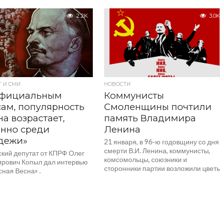
2.2K
3.0K
 И СМИ
НОВОСТИ
официальным
Коммунисты
ам, популярность
Смоленщины почтили
а возрастает,
память Владимира
нно среди
Ленина
дежи»
21 января, в 96-ю годовщину со дня
смерти В.И. Ленина, коммунисты,
кий депутат от КПРФ Олег
комсомольцы, союзники и
рович Копыл дал интервью
сторонники партии возложили цвет
ная Весна» .
к памятнику строителя нового...