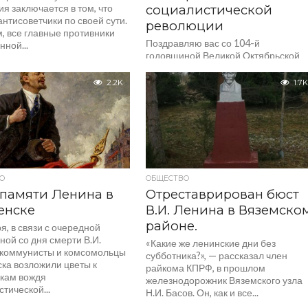
я заключается в том, что
социалистической
антисоветчики по своей сути.
революции
, все главные противники
Поздравляю вас со 104-й
ной...
годовщиной Великой Октябрьской
социалистической революции!
Красный Октябрь открыл новую эру 
2.2K
1.7K
истории человечества. Создав
систему власти Советов, партия...
О
ОБЩЕСТВО
памяти Ленина в
Отреставрирован бюст
енске
В.И. Ленина в Вяземско
районе.
я, в связи с очередной
ой со дня смерти В.И.
«Какие же ленинские дни без
 коммунисты и комсомольцы
субботника?», — рассказал член
ка возложили цветы к
райкома КПРФ, в прошлом
кам вождя
железнодорожник Вяземского узла
тической...
Н.И. Басов. Он, как и все...