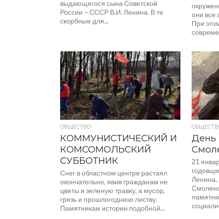
выдающегося сына Советской
окружени
России – СССР В.И. Ленина. В те
они все 
скорбные для...
При этом
современ
1.6K
ОБЩЕСТВО
ОБЩЕСТВ
КОММУНИСТИЧЕСКИЙ И
День 
КОМСОМОЛЬСКИЙ
Смол
СУББОТНИК
21 январ
годовщин
Снег в областном центре растаял
Ленина,
окончательно, явив гражданам не
Смоленс
цветы и зеленую травку, а мусор,
памятни
грязь и прошлогоднюю листву.
социалис
Памятникам истории подобной...