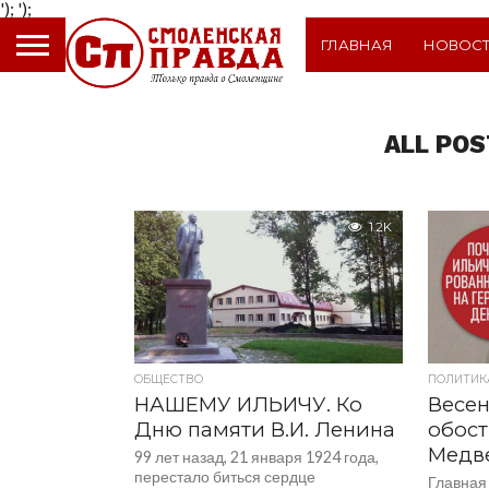
');
');
ГЛАВНАЯ
НОВОС
ALL POS
1.2K
ОБЩЕСТВО
ПОЛИТИК
НАШЕМУ ИЛЬИЧУ. Ко
Весен
Дню памяти В.И. Ленина
обос
Медв
99 лет назад, 21 января 1924 года,
перестало биться сердце
Главная