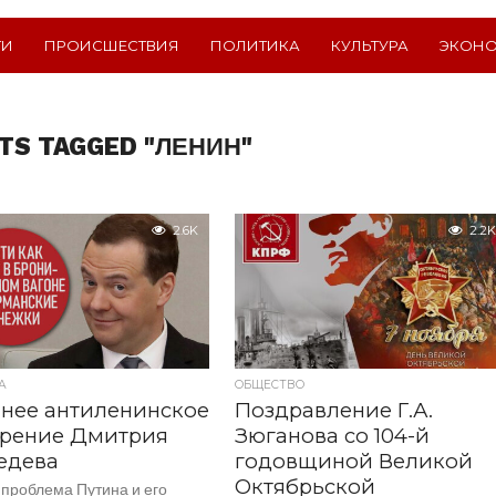
ТИ
ПРОИСШЕСТВИЯ
ПОЛИТИКА
КУЛЬТУРА
ЭКОН
TS TAGGED "ЛЕНИН"
2.6K
2.2K
А
ОБЩЕСТВО
нее антиленинское
Поздравление Г.А.
трение Дмитрия
Зюганова со 104-й
едева
годовщиной Великой
Октябрьской
 проблема Путина и его